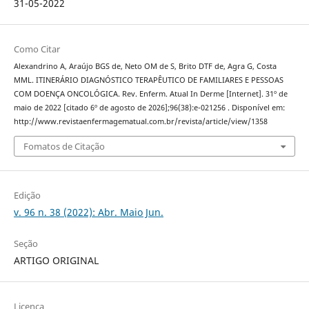
31-05-2022
Como Citar
Alexandrino A, Araújo BGS de, Neto OM de S, Brito DTF de, Agra G, Costa
MML. ITINERÁRIO DIAGNÓSTICO TERAPÊUTICO DE FAMILIARES E PESSOAS
COM DOENÇA ONCOLÓGICA. Rev. Enferm. Atual In Derme [Internet]. 31º de
maio de 2022 [citado 6º de agosto de 2026];96(38):e-021256 . Disponível em:
http://www.revistaenfermagematual.com.br/revista/article/view/1358
Fomatos de Citação
Edição
v. 96 n. 38 (2022): Abr. Maio Jun.
Seção
ARTIGO ORIGINAL
Licença