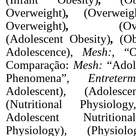
Overweight)
,
(Overweig
Overweight)
,
(O
(Adolescent Obesity)
,
(Ob
Adolescence),
Mesh:,
“O
Comparação:
Mesh:
“Adol
Phenomena”
, Entrete
Adolescent)
,
(Adolesc
(Nutritional Physiolog
Adolescent Nutritional
Physiology)
,
(Physiol