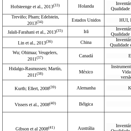
Inventár
(
33)
Holanda
Hofsteenge et al., 2013
Qualidade
Treviño; Pham; Edelstein,
Estados Unidos
HUI, 
(
34)
2013
Inventár
(
35)
Irã
Jalali-Farahani et al., 2013
Qualidade
Inventár
(
36)
China
Lin et al., 2013
Qualidade
Wu; Ohimaa; Veugelers,
Canadá
(37)
2011
Instrument
Hidalgo-Rasmussen; Martín,
México
Vida
(38)
2011
vers
(
39)
Alemanha
K
Kurth; Ellert, 2008
(
40)
Bélgica
Vissers et al., 2008
Inventár
(
41)
Austrália
Gibson et al 2008
Qualidade