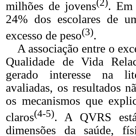
(2)
milhões de jovens
. Em
24% dos escolares de um
(3)
excesso de peso
.
A associação entre o exc
Qualidade de Vida Rel
gerado interesse na lit
avaliadas, os resultados 
os mecanismos que explic
(4-5)
claros
.
A
QVRS está r
dimensões da saúde, físi