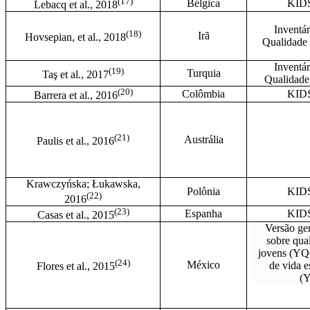
(17)
Bélgica
KID
Lebacq et al., 2018
Inventár
(
18)
Irã
Hovsepian, et al., 2018
Qualidade
Inventár
(
19)
Turquia
Taş et al., 2017
Qualidade
(20)
Colômbia
KID
Barrera et al., 2016
(
21)
Austrália
Paulis et al., 2016
Krawczyńska; Łukawska,
Polônia
KID
(
22)
2016
(
23)
Espanha
KID
Casas et al., 2015
Versão ge
sobre qua
jovens (YQ
(
24)
México
de vida e
Flores et al., 2015
(