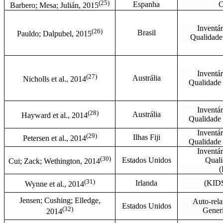
(25)
Espanha
Barbero; Mesa; Julián, 2015
Inventár
(
26)
Brasil
Pauldo; Dalpubel, 2015
Qualidade
Inventár
(
27)
Austrália
Nicholls et al., 2014
Qualidade
Inventár
(
28)
Austrália
Hayward et al., 2014
Qualidade
Inventár
(
29)
Ilhas Fiji
Petersen et al., 2014
Qualidade
Inventár
(
30)
Estados Unidos
Quali
Cui; Zack; Wethington, 2014
(
(
31)
Irlanda
(KID
Wynne et al., 2014
Jensen; Cushing; Elledge,
Auto-rela
Estados Unidos
(
32)
Generi
2014