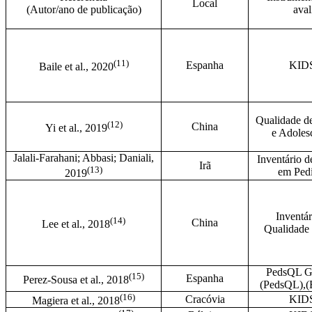
Local
(Autor/ano de publicação)
ava
(
11)
Espanha
KID
Baile et al., 2020
Qualidade de
(
12)
China
Yi et al., 2019
e Adole
Jalali-Farahani; Abbasi; Daniali,
Inventário d
Irã
(
13)
em Pedi
2019
Inventár
(14)
China
Lee et al., 2018
Qualidade
PedsQL Ge
(15)
Espanha
Perez-Sousa et al., 2018
(PedsQL),
(16)
Cracóvia
KID
Magiera et al., 2018