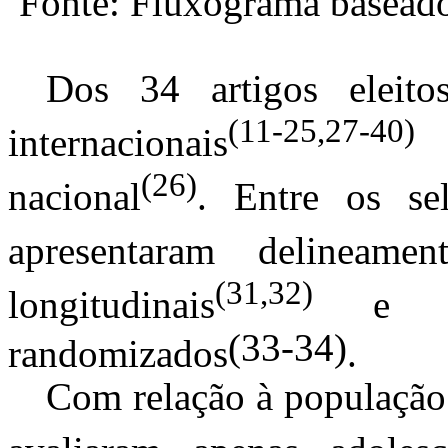
Fonte: Fluxograma basead
Dos 34 artigos eleito
(11-25,27-40)
internacionais
e
(26)
nacional
. Entre os se
apresentaram delineament
(31,32)
longitudinais
e 
(33-34)
randomizados
.
Com relação à população