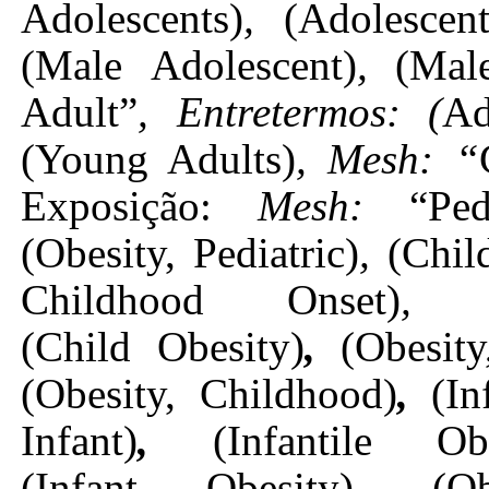
Adolescents)
,
(Adolescen
(Male Adolescent)
,
(Mal
Adult”
, Entretermos: (
Ad
(Young Adults)
, Mesh: “
Exposição:
Mesh:
“Ped
(Obesity, Pediatric)
,
(Chil
Childhood Onset)
,
(Child Obesity)
,
(Obesity
(Obesity, Childhood)
,
(In
Infant)
,
(Infantile Obe
(Infant Obesity)
,
(O