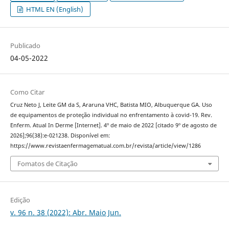
HTML EN (English)
Publicado
04-05-2022
Como Citar
Cruz Neto J, Leite GM da S, Araruna VHC, Batista MIO, Albuquerque GA. Uso
de equipamentos de proteção individual no enfrentamento à covid-19. Rev.
Enferm. Atual In Derme [Internet]. 4º de maio de 2022 [citado 9º de agosto de
2026];96(38):e-021238. Disponível em:
https://www.revistaenfermagematual.com.br/revista/article/view/1286
Fomatos de Citação
Edição
v. 96 n. 38 (2022): Abr. Maio Jun.