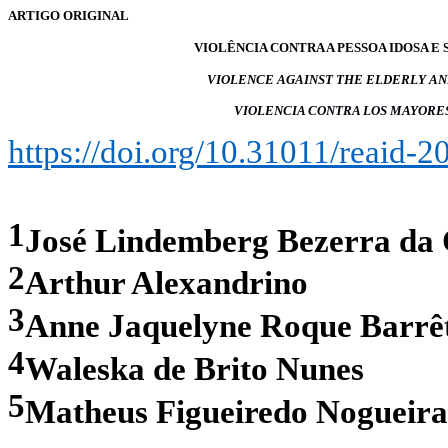
ARTIGO ORIGINAL
VIOLÊNCIA CONTRA A PESSOA IDOSA 
VIOLENCE AGAINST THE ELDERLY AN
VIOLENCIA CONTRA LOS MAYORES
https://doi.org/10.31011/reaid-2
1
José Lindemberg Bezerra da 
2
Arthur Alexandrino
3
Anne Jaquelyne Roque Barrê
4
Waleska de Brito Nunes
5
Matheus Figueiredo Nogueira