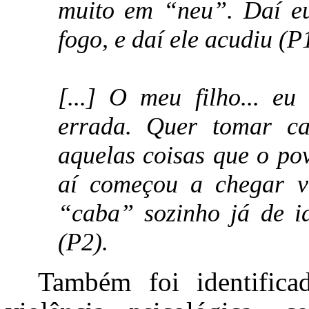
muito em “neu”. Daí eu
fogo, e daí ele acudiu (P
[...] O meu filho... eu
errada. Quer tomar ca
aquelas coisas que o po
aí começou a chegar vi
“caba” sozinho já de i
(P2).
Também foi identifica