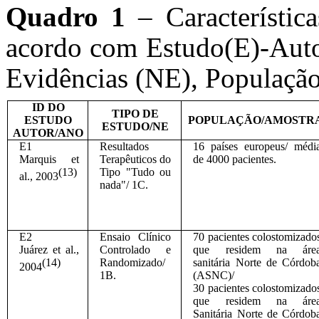
Quadro 1
– Característic
acordo com Estudo(E)-Auto
Evidências (NE), População
ID DO
TIPO DE
ESTUDO
POPULAÇÃO/AMOSTR
ESTUDO/NE
AUTOR/ANO
E1
Resultados
16 países europeus/ médi
Marquis et
Terapêuticos do
de 4000 pacientes.
(13)
Tipo "Tudo ou
al., 2003
nada"/ 1C.
E2
Ensaio Clínico
70 pacientes colostomizado
Juárez et al.,
Controlado e
que residem na áre
(14)
Randomizado/
sanitária Norte de Córdob
2004
1B.
(ASNC)/
30 pacientes colostomizado
que residem na áre
Sanitária Norte de Córdob