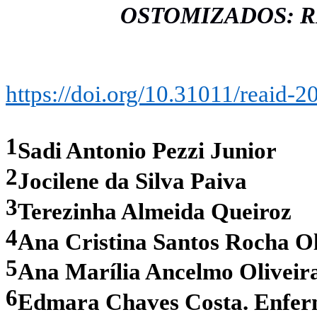
OSTOMIZADOS: R
https://doi.org/10.31011/reaid-2
1
Sadi Antonio Pezzi Junior
2
Jocilene da Silva Paiva
3
Terezinha Almeida Queiroz
4
Ana Cristina Santos Rocha Ol
5
Ana Marília Ancelmo Oliveir
6
Edmara Chaves Costa. Enfer