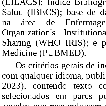
(LILACS); Índice Bibliogr
Salud (IBECS); base de dad
na área de Enfermag
Organization's Institutio
Sharing (WHO IRIS); e po
Medicine (PUBMED).
Os critérios gerais de i
com qualquer idioma, publi
2023), contendo texto c
selecionados em pares po
aqueles que respondessem à