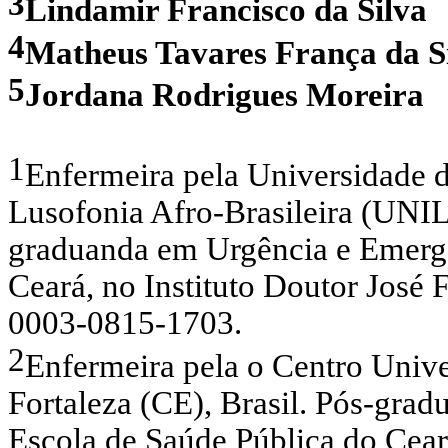
3
Lindamir Francisco da Silva
4
Matheus Tavares França da S
5
Jordana Rodrigues Moreira
1
Enfermeira pela Universidade d
Lusofonia Afro-Brasileira (UNIL
graduanda em Urgência e Emergê
Ceará, no Instituto Doutor José 
0003-0815-1703.
2
Enfermeira pela o Centro Uni
Fortaleza (CE), Brasil. Pós-gra
Escola de Saúde Pública do Ceará