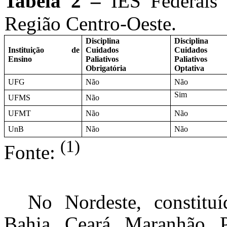
Tabela 2 –
IES Federais
Região Centro-Oeste.
Disciplina
Disciplina
Instituição de
Cuidados
Cuidados
Ensino
Paliativos
Paliativos
Obrigatória
Optativa
UFG
Não
Não
Sim
UFMS
Não
UFMT
Não
Não
UnB
Não
Não
(1)
Fonte:
No Nordeste, constitu
Bahia, Ceará, Maranhão, P