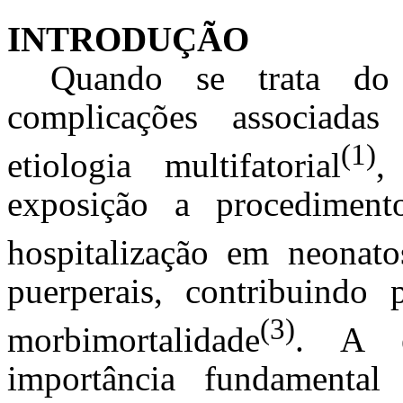
INTRODUÇÃO
Quando se trata do b
complicações associada
(1)
etiologia multifatorial
,
exposição a procediment
hospitalização em neonato
puerperais, contribuindo
(3)
morbimortalidade
. A e
importância fundamenta