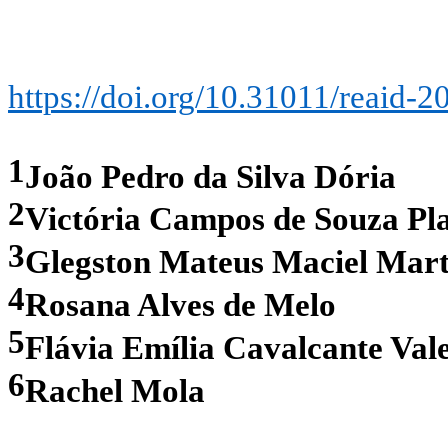
https://doi.org/10.31011/reaid-2
1
João Pedro da Silva Dória
2
Victória Campos de Souza Pla
3
Glegston Mateus Maciel Mart
4
Rosana Alves de Melo
5
Flávia Emília Cavalcante Val
6
Rachel Mola