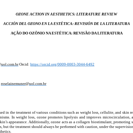
OZONE ACTION IN AESTHETICS: LITERATURE REVIEW
ACCIÓN DEL OZONO EN LA ESTÉTICA: REVISIÓN DE LA LITERATURA
AÇÃO DO OZÔNIO NA ESTÉTICA: REVISÃO DA LITERATURA
@uol.com.br
Orcid:
https://orcid.org/0009-0003-3044-6492
:
roselainemuner@uol.com.br
 in the treatment of various conditions such as weight loss, cellulite, and skin rege
anisms. In weight loss, ozone promotes lipolysis and improves microcirculation, ai
n’s appearance. Additionally, ozone acts as a collagen biostimulant, promoting sk
, but the treatment should always be performed with caution, under the supervision 
hetics.