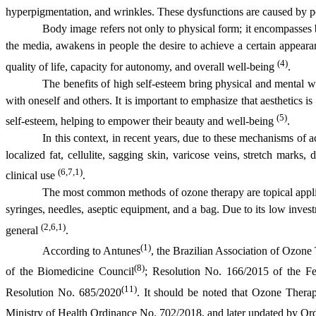
hyperpigmentation, and wrinkles. These dysfunctions are caused by p
Body image refers not only to physical form; it encompasses 
the media, awakens in people the desire to achieve a certain appearanc
(4)
quality of life, capacity for autonomy, and overall well-being
.
The benefits of high self-esteem bring physical and mental well
with oneself and others. It is important to emphasize that aesthetics is
(5)
self-esteem, helping to empower their beauty and well-being
.
In this context, in recent years, due to these mechanisms of a
localized fat, cellulite, sagging skin, varicose veins, stretch marks,
(6,7,1)
clinical use
.
The most common methods of ozone therapy are topical applicat
syringes, needles, aseptic equipment, and a bag. Due to its low invest
(2,6,1)
general
.
(1)
According to Antunes
, the Brazilian Association of Ozone
(8)
of the Biomedicine Council
; Resolution No. 166/2015 of the Fe
(11)
Resolution No. 685/2020
. It should be noted that Ozone Thera
Ministry of Health Ordinance No. 702/2018, and later updated by O