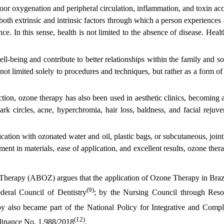
oor oxygenation and peripheral circulation, inflammation, and toxin a
both extrinsic and intrinsic factors through which a person experience
e. In this sense, health is not limited to the absence of disease. Heal
-being and contribute to better relationships within the family and socie
 not limited solely to procedures and techniques, but rather as a form of
ction, ozone therapy has also been used in aesthetic clinics, becoming a
 dark circles, acne, hyperchromia, hair loss, baldness, and facial rejuv
ion with ozonated water and oil, plastic bags, or subcutaneous, joint,
ment in materials, ease of application, and excellent results, ozone th
 Therapy (ABOZ) argues that the application of Ozone Therapy in Brazil
(9)
deral Council of Dentistry
; by the Nursing Council through Reso
py also became part of the National Policy for Integrative and Com
(12)
rdinance No. 1,988/2018
.