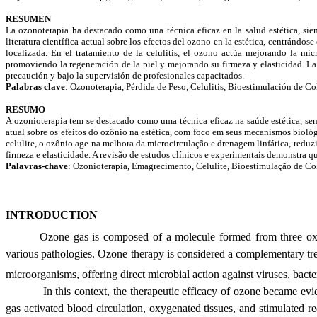
RESUMEN
La ozonoterapia ha destacado como una técnica eficaz en la salud estética, siend
literatura científica actual sobre los efectos del ozono en la estética, centrándo
localizada. En el tratamiento de la celulitis, el ozono actúa mejorando la mi
promoviendo la regeneración de la piel y mejorando su firmeza y elasticidad. La
precaución y bajo la supervisión de profesionales capacitados.
Palabras clave
: Ozonoterapia, Pérdida de Peso, Celulitis, Bioestimulación de Co
RESUMO
A ozonioterapia tem se destacado como uma técnica eficaz na saúde estética, send
atual sobre os efeitos do ozônio na estética, com foco em seus mecanismos bioló
celulite, o ozônio age na melhora da microcirculação e drenagem linfática, red
firmeza e elasticidade. A revisão de estudos clínicos e experimentais demonstra q
Palavras-chave
: Ozonioterapia, Emagrecimento, Celulite, Bioestimulação de Co
INTRODUCTION
Ozone gas is composed of a molecule formed from three oxy
various pathologies. Ozone therapy is considered a complementary tre
microorganisms, offering direct microbial action against viruses, bact
In this context, the therapeutic efficacy of ozone became evid
gas activated blood circulation, oxygenated tissues, and stimulated red