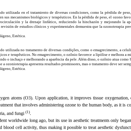
o utilizada en el tratamiento de diversas condiciones, como la pérdida de peso, la
se en sus mecanismos biológicos y terapéuticos. En la pérdida de peso, el ozono fav
crocirculación y la drenaje linfático, reduciendo la hinchazón y mejorando la 
 revisión de estudios clínicos y experimentales demuestra que la ozonoterapia pres
lágeno, Estética.
o utilizada no tratamento de diversas condições, como o emagrecimento, a celulite 
gicos e terapêuticos. No emagrecimento, o ozônio favorece a lipólise e melhora a m
uzindo o inchaço e melhorando a aparência da pele. Além disso, o ozônio atua com
ue a ozonioterapia apresenta resultados promissores, mas o tratamento deve ser semp
lágeno, Estética
.
gen atoms (O3). Upon application, it improves tissue oxygenation, e
atment that involves administering ozone to the human body, as it is co
(1)
eria, and fungi
.
ent worldwide long ago, but its use in aesthetic treatments only began 
 blood cell activity, thus making it possible to treat aesthetic dysfuncti