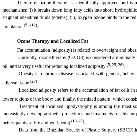
Therefore, ozone therapy is scientifically approved and is 
mechanisms: (i) it breaks down long fatty acids into short, hydrophilic c
stagnant interstitial fluids (edema); (iii) oxygen-ozone binds to the
(5), (12)
circulation
.
Ozone Therapy and Localized Fat
Fat accumulation (adiposity) is related to overweight and obesi
Currently, ozone therapy (O2-O3) is considered a minimally inv
(5, 25, 26)
oil, and is very useful for reducing localized adiposity
.
Obesity is a chronic disease associated with genetic, behavio
(27)
adipose tissue
.
Localized adiposity refers to the accumulation of fat cells in 
lower regions of the body; and finally, the mixed pattern, which consis
Treatment of localized lipodystrophy is among the most sou
increasingly develop aesthetic procedures and treatments for this purp
(10, 27)
better quality of life and well-being
.
Data from the Brazilian Society of Plastic Surgery (SBCP) ind