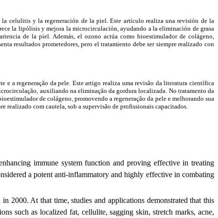
 celulitis y la regeneración de la piel. Este artículo realiza una revisión de la
orece la lipólisis y mejora la microcirculación, ayudando a la eliminación de grasa
apariencia de la piel. Además, el ozono actúa como bioestimulador de colágeno,
enta resultados prometedores, pero el tratamiento debe ser siempre realizado con
e a regeneração da pele. Este artigo realiza uma revisão da literatura científica
icrocirculação, auxiliando na eliminação da gordura localizada. No tratamento da
o bioestimulador de colágeno, promovendo a regeneração da pele e melhorando sua
re realizado com cautela, sob a supervisão de profissionais capacitados.
nhancing immune system function and proving effective in treating
nsidered a potent anti-inflammatory and highly effective in combating
in 2000. At that time, studies and applications demonstrated that this
ons such as localized fat, cellulite, sagging skin, stretch marks, acne,