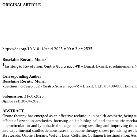
ORIGINAL ARTICLE
https://doi.org/10.31011/reaid-2025-v.99-n.3-art.2535
1
Roselaine Roratto Muner
1
Instituição Revolution.
– Brazil. E-mail:
roselainemuner
Centro Guaraniaçu-PR
Corresponding Author
Roselaine Roratto Muner
– Brazil. CEP:
85400-000,
E-mail
Rua Guerino Cassol, 32 - Centro Guaraniaçu-PR
Submission:
31-01-2025
Approval:
30-04-
2025
ABSTRACT
Ozone therapy has emerged as an effective technique in health aesthetic, being used
effects of ozone in aesthetics, focusing on its biological and therapeutic mech
microcirculation and lymphatic drainage, reducing swelling and improving the ski
and experimental studies demonstrates that ozone therapy shows promising results
Keywords
: Ozone Therapy, Weight Loss, Cellulite, Collagen Biostimulation, Aest