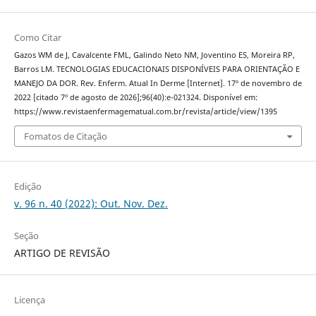
Como Citar
Gazos WM de J, Cavalcente FML, Galindo Neto NM, Joventino ES, Moreira RP,
Barros LM. TECNOLOGIAS EDUCACIONAIS DISPONÍVEIS PARA ORIENTAÇÃO E
MANEJO DA DOR. Rev. Enferm. Atual In Derme [Internet]. 17º de novembro de
2022 [citado 7º de agosto de 2026];96(40):e-021324. Disponível em:
https://www.revistaenfermagematual.com.br/revista/article/view/1395
Fomatos de Citação
Edição
v. 96 n. 40 (2022): Out. Nov. Dez.
Seção
ARTIGO DE REVISÃO
Licença