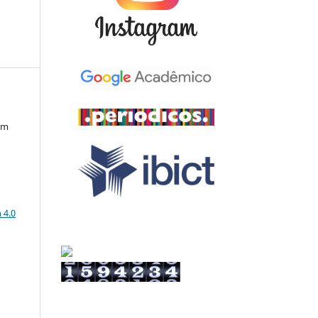
em
a
 4.0