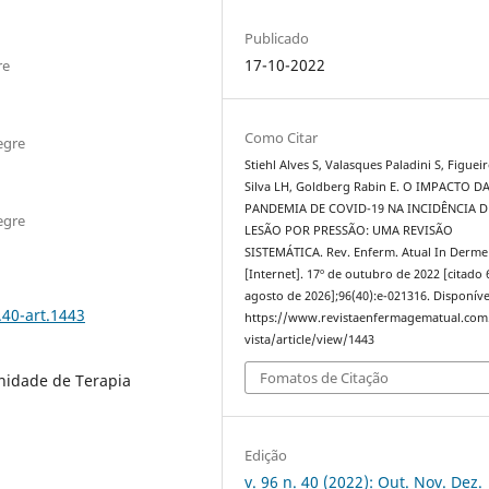
Publicado
17-10-2022
re
Como Citar
egre
Stiehl Alves S, Valasques Paladini S, Figuei
Silva LH, Goldberg Rabin E. O IMPACTO D
PANDEMIA DE COVID-19 NA INCIDÊNCIA D
egre
LESÃO POR PRESSÃO: UMA REVISÃO
SISTEMÁTICA. Rev. Enferm. Atual In Derme
[Internet]. 17º de outubro de 2022 [citado 
agosto de 2026];96(40):e-021316. Disponíve
.40-art.1443
https://www.revistaenfermagematual.com
vista/article/view/1443
Fomatos de Citação
nidade de Terapia
Edição
v. 96 n. 40 (2022): Out. Nov. Dez.