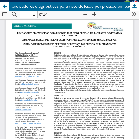
Indicadores diagnósticos para risco de lesão por pressão em pacientes com trauma ortopédico