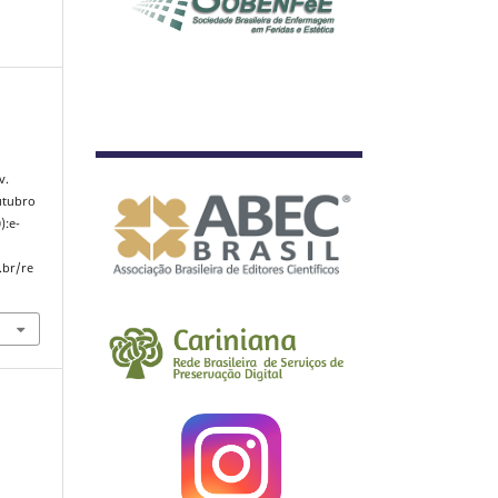
v.
outubro
):e-
.br/re