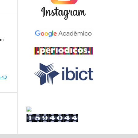
em
a
 4.0