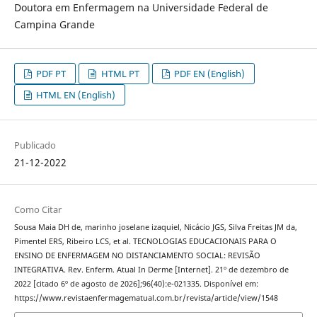
Doutora em Enfermagem na Universidade Federal de
Campina Grande
PDF PT
HTML PT
PDF EN (English)
HTML EN (English)
Publicado
21-12-2022
Como Citar
Sousa Maia DH de, marinho joselane izaquiel, Nicácio JGS, Silva Freitas JM da,
Pimentel ERS, Ribeiro LCS, et al. TECNOLOGIAS EDUCACIONAIS PARA O
ENSINO DE ENFERMAGEM NO DISTANCIAMENTO SOCIAL: REVISÃO
INTEGRATIVA. Rev. Enferm. Atual In Derme [Internet]. 21º de dezembro de
2022 [citado 6º de agosto de 2026];96(40):e-021335. Disponível em:
https://www.revistaenfermagematual.com.br/revista/article/view/1548