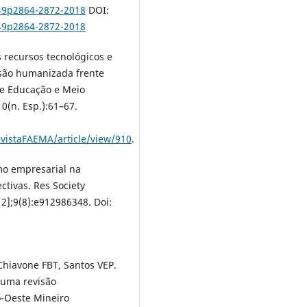
449p2864-2872-2018
DOI:
449p2864-2872-2018
s recursos tecnológicos e
são humanizada frente
de Educação e Meio
0(n. Esp.):61–67.
vistaFAEMA/article/view/910
.
smo empresarial na
tivas. Res Society
2];9(8):e912986348. Doi:
 Chiavone FBT, Santos VEP.
 uma revisão
o-Oeste Mineiro