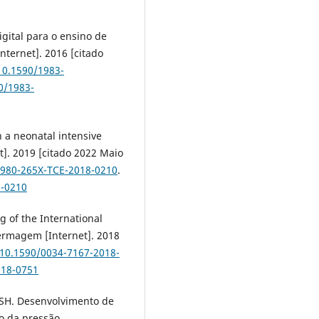
igital para o ensino de
nternet]. 2016 [citado
/10.1590/1983-
0/1983-
n a neonatal intensive
t]. 2019 [citado 2022 Maio
/1980-265X-TCE-2018-0210
.
8-0210
g of the International
fermagem [Internet]. 2018
/10.1590/0034-7167-2018-
018-0751
SH. Desenvolvimento de
ão da pressão