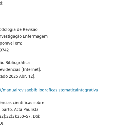
i:
todologia de Revisão
 Investigação Enfermagem
sponível em:
19742
o Bibliográfica
evidências [Internet].
ado 2025 Abr. 12].
/manualrevisaobibliograficasistematicaintegrativa
ncias científicas sobre
parto. Acta Paulista
2];32(3):350–57. Doi:
OI: