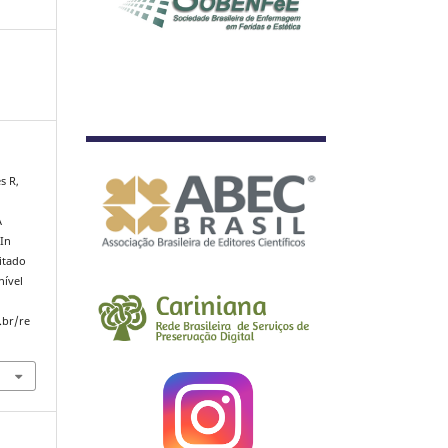
s R,
A
In
itado
nível
.br/re