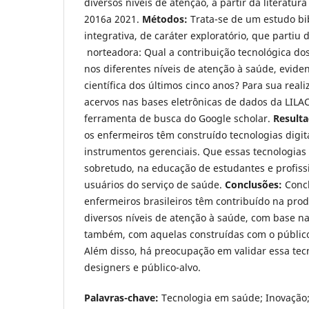
diversos níveis de atenção, a partir da literatura
2016a 2021.
Métodos:
Trata-se de um estudo bib
integrativa, de caráter exploratório, que partiu
norteadora: Qual a contribuição tecnológica dos
nos diferentes níveis de atenção à saúde, eviden
científica dos últimos cinco anos? Para sua real
acervos nas bases eletrônicas de dados da LILAC
ferramenta de busca do Google scholar.
Result
os enfermeiros têm construído tecnologias digitai
instrumentos gerenciais. Que essas tecnologias
sobretudo, na educação de estudantes e profiss
usuários do serviço de saúde.
Conclusões:
Concl
enfermeiros brasileiros têm contribuído na pro
diversos níveis de atenção à saúde, com base na l
também, com aquelas construídas com o público-
Além disso, há preocupação em validar essa tecn
designers e público-alvo.
Palavras-chave:
Tecnologia em saúde; Inovação;