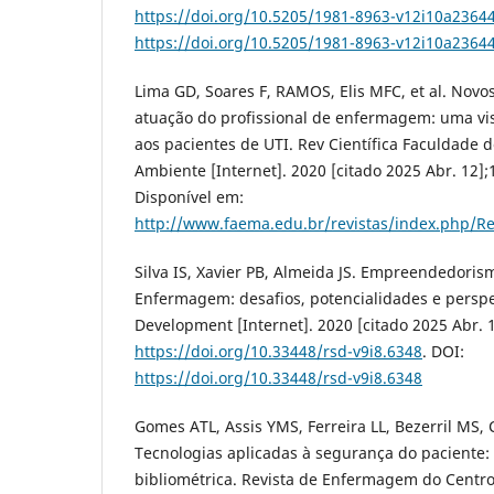
https://doi.org/10.5205/1981-8963-v12i10a236
https://doi.org/10.5205/1981-8963-v12i10a236
Lima GD, Soares F, RAMOS, Elis MFC, et al. Novo
atuação do profissional de enfermagem: uma vi
aos pacientes de UTI. Rev Científica Faculdade 
Ambiente [Internet]. 2020 [citado 2025 Abr. 12];1
Disponível em:
http://www.faema.edu.br/revistas/index.php/Re
Silva IS, Xavier PB, Almeida JS. Empreendedori
Enfermagem: desafios, potencialidades e perspec
Development [Internet]. 2020 [citado 2025 Abr. 1
https://doi.org/10.33448/rsd-v9i8.6348
. DOI:
https://doi.org/10.33448/rsd-v9i8.6348
Gomes ATL, Assis YMS, Ferreira LL, Bezerril MS,
Tecnologias aplicadas à segurança do paciente:
bibliométrica. Revista de Enfermagem do Centr