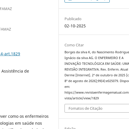
NIFAMAZ
Publicado
02-10-2025
IFAMAZ
Como Citar
Borges da silva K, do Nascimento Rodrigue
.4-art.1829
Ignácio da silva AG. O ENFERMEIRO E A
INOVAÇÃO TECNOLÓGICA EM SAÚDE: UM
REVISÃO INTEGRATIVA. Rev. Enferm. Atual 
 Assistência de
Derme [Internet]. 2º de outubro de 2025 [c
8º de agosto de 2026];99(4):e025079. Dispo
em:
https://www.revistaenfermagematual.com
vista/article/view/1829
Fomatos de Citação
rever como os enfermeiros
nologias em saúde nos
Edição