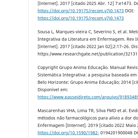
[Internet]. 2017 [citado 2025 Abr. 12] 7:e1473. Do
https://doi.org/10.19175/recom.v7i0.1473
DOI:
https://doi.org/10.19175/recom.v7i0.1473
Sousa L, Marques-vieira C, Severino S, et al. Me
Integrativa da Literatura em Enfermagem. Rev
[Internet]. 2017 [citado 2022 Jan 02];2:17–26. Di
https:/www.researchgate.net/publication/3213
Copyright Grupo Anima Educação. Manual Revisã
Sistemática Integrativa: a pesquisa baseada em 
Belo Horizonte: Grupo Anima Educação; 2014 [cit
Disponível em:
https://www.passeidireto.com/arquivo/91893489
Mascarenhas VHA, Lima TR, Silva FMD et al. Evidê
métodos não farmacológicos para alívio a dor do 
Enfermagem [Internet]. 2019 [citado 2022 Maio 2
https://doi.org/10.1590/1982-
0194201900048 D