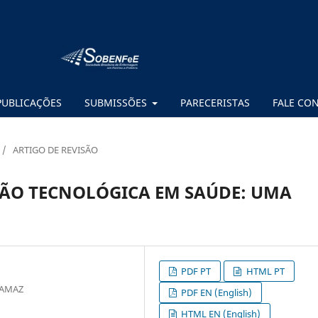
PUBLICAÇÕES
SUBMISSÕES
PARECERISTAS
FALE CO
/
ARTIGO DE REVISÃO
ÇÃO TECNOLÓGICA EM SAÚDE: UMA
PDF PT
HTML PT
IFAMAZ
PDF EN (English)
HTML EN (English)