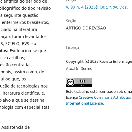
 cientifica do período de
v. 99 n. 4 (2025): Out. Nov. Dez.
liográfico do tipo revisão
 da seguinte questão
Seção
 enfermeiros brasileiros,
ARTIGO DE REVISÃO
ciado na literatura
ização, foram levantados
S; SCIELO; BVS e a
Licença
ados:
Evidenciou-se que
s; cartilhas;
Copyright (c) 2025 Revista Enfermag
 estão centradas,
Atual In Derme
ionais, assim como, de
ui-se que, os
dução de tecnologias nos
Este trabalho está licenciado sob um
iteratura cientifica, e,
licença
Creative Commons Attribution
alvo a que se destina.
International License
.
ologia com especialistas,
 Assistência de