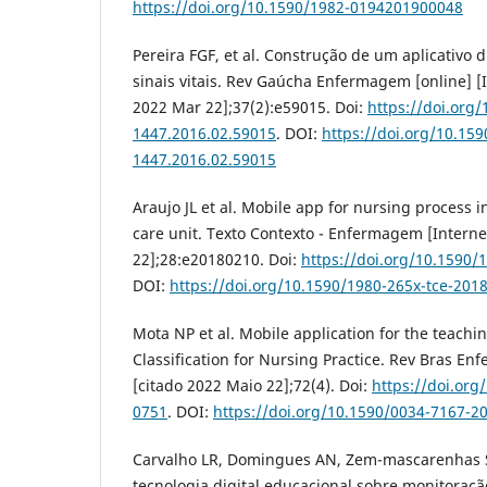
https://doi.org/10.1590/1982-0194201900048
Pereira FGF, et al. Construção de um aplicativo d
sinais vitais. Rev Gaúcha Enfermagem [online] [I
2022 Mar 22];37(2):e59015. Doi:
https://doi.org
1447.2016.02.59015
. DOI:
https://doi.org/10.159
1447.2016.02.59015
Araujo JL et al. Mobile app for nursing process i
care unit. Texto Contexto - Enfermagem [Interne
22];28:e20180210. Doi:
https://doi.org/10.1590
DOI:
https://doi.org/10.1590/1980-265x-tce-201
Mota NP et al. Mobile application for the teachin
Classification for Nursing Practice. Rev Bras En
[citado 2022 Maio 22];72(4). Doi:
https://doi.org
0751
. DOI:
https://doi.org/10.1590/0034-7167-2
Carvalho LR, Domingues AN, Zem-mascarenhas 
tecnologia digital educacional sobre monitoraç