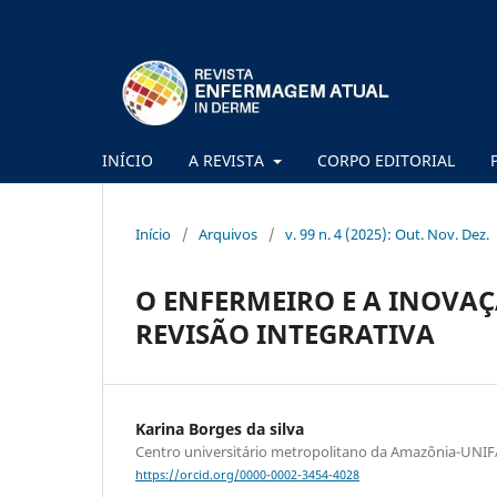
INÍCIO
A REVISTA
CORPO EDITORIAL
Início
/
Arquivos
/
v. 99 n. 4 (2025): Out. Nov. Dez.
O ENFERMEIRO E A INOVA
REVISÃO INTEGRATIVA
Karina Borges da silva
Centro universitário metropolitano da Amazônia-UN
https://orcid.org/0000-0002-3454-4028