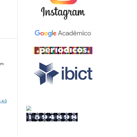
em
a
 4.0