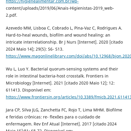
https://higienealimentar.com.br/wp-
content/uploads/2019/06/Anais-Higienistas-2019_web-
2.pdf.
Azevedo MM, Lisboa C, Cobrado L, Pina-Vaz C, Rodrigues A.
Hard-to-heal wounds, biofilm and wound healing: an
intricate interrelationship. Br J Nurs [Internet]. 2020 [citado
2024 Maio 14]; 29(5): S6- S13.
https://www.magonlinelibrary.com/doi/abs/10.12968/bjon.2020
Wu L, Luo Y. Bacterial quorum-sensing systems and their
role in intestinal bacteria-host crosstalk. Frontiers in
Microbiology [Internet]. 2021 [citado 2020 Maio 12]; 12:
611413. Disponível em:
https://www.frontiersin.org/articles/10.3389/fmicb.2021.611413
Jara CP, Silva JLG, Zanchetta FC, Rojo T, Lima MHM. Biofilme
e feridas crônicas: re- flexões para o cuidado de
enfermagem. Rev Enf Atual [Internet]. 2017 [citado 2024
Maio 15];81: 68-72. Disponível em: