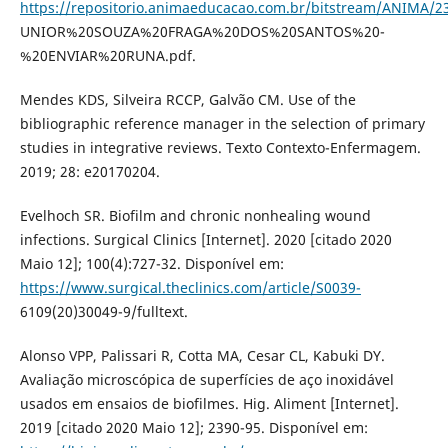
https://repositorio.animaeducacao.com.br/bitstream/ANIMA/
UNIOR%20SOUZA%20FRAGA%20DOS%20SANTOS%20-
%20ENVIAR%20RUNA.pdf.
Mendes KDS, Silveira RCCP, Galvão CM. Use of the
bibliographic reference manager in the selection of primary
studies in integrative reviews. Texto Contexto-Enfermagem.
2019; 28: e20170204.
Evelhoch SR. Biofilm and chronic nonhealing wound
infections. Surgical Clinics [Internet]. 2020 [citado 2020
Maio 12]; 100(4):727-32. Disponível em:
https://www.surgical.theclinics.com/article/S0039-
6109(20)30049-9/fulltext.
Alonso VPP, Palissari R, Cotta MA, Cesar CL, Kabuki DY.
Avaliação microscópica de superfícies de aço inoxidável
usados em ensaios de biofilmes. Hig. Aliment [Internet].
2019 [citado 2020 Maio 12]; 2390-95. Disponível em: