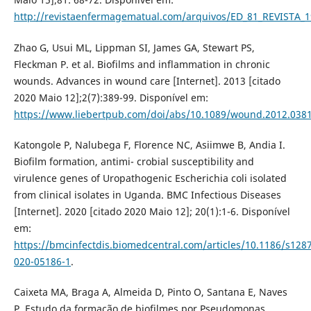
http://revistaenfermagematual.com/arquivos/ED_81_REVISTA_1
Zhao G, Usui ML, Lippman SI, James GA, Stewart PS,
Fleckman P. et al. Biofilms and inflammation in chronic
wounds. Advances in wound care [Internet]. 2013 [citado
2020 Maio 12];2(7):389-99. Disponível em:
https://www.liebertpub.com/doi/abs/10.1089/wound.2012.038
Katongole P, Nalubega F, Florence NC, Asiimwe B, Andia I.
Biofilm formation, antimi- crobial susceptibility and
virulence genes of Uropathogenic Escherichia coli isolated
from clinical isolates in Uganda. BMC Infectious Diseases
[Internet]. 2020 [citado 2020 Maio 12]; 20(1):1-6. Disponível
em:
https://bmcinfectdis.biomedcentral.com/articles/10.1186/s128
020-05186-1
.
Caixeta MA, Braga A, Almeida D, Pinto O, Santana E, Naves
P. Estudo da formação de biofilmes por Pseudomonas