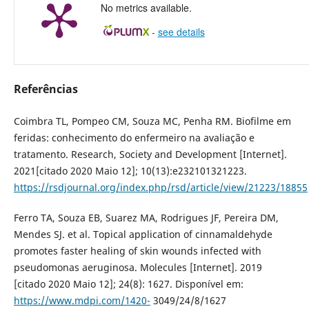
No metrics available.
-
see details
Referências
Coimbra TL, Pompeo CM, Souza MC, Penha RM. Biofilme em
feridas: conhecimento do enfermeiro na avaliação e
tratamento. Research, Society and Development [Internet].
2021[citado 2020 Maio 12]; 10(13):e232101321223.
https://rsdjournal.org/index.php/rsd/article/view/21223/18855
Ferro TA, Souza EB, Suarez MA, Rodrigues JF, Pereira DM,
Mendes SJ. et al. Topical application of cinnamaldehyde
promotes faster healing of skin wounds infected with
pseudomonas aeruginosa. Molecules [Internet]. 2019
[citado 2020 Maio 12]; 24(8): 1627. Disponível em:
https://www.mdpi.com/1420-
3049/24/8/1627