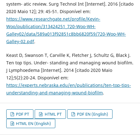
system- atic review. Surg Technol Int [Internet]. 2016 [citado
2020 Maio 12]; 29: 45-51. Disponível em:
https://www.researchgate.net/profile/Kevin-
Woo/publication/313424251_720-Woo-WH-
Galley02/data/589a013f92851c8bb6820f59/720-Woo-WH-
Galley-02.pdf
.
Keast D, Swanson T, Carville K, Fletcher J, Schultz G, Black J.
Ten top tips. Under- standing and managing wound biofilm.
J Lymphoedema [Internet]. 2014 [citado 2020 Maio
12];5(2):20-24. Disponível em:
https://experts.nebraska.edu/en/publications/ten-top-tips-
understanding-and-managing-wound-biofilm
.
PDF PT
HTML PT
PDF EN (English)
HTML EN (English)