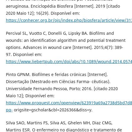
aeruginosa. Enciclopédia Biosfera [Internet]. 2019 [citado
2020 Maio 12]; 16(29). Disponível em:
https://conhecer.org.br/ojs/index.php/biosfera/article/view/31
Percival SL, Vuotto C, Donelli G, Lipsky BA. Biofilms and
wounds: an identification algorithm and potential treatment
options. Advances in wound care [Internet]. 2015;4(7): 389-
97. Disponível em:
https://www.liebertpub.com/doi/abs/10.1089/wound.2014.057
Pinto GPNM. Biofilmes e feridas crónicas [Internet].
Dissertação (Mestrado em Ciências Farma- cêuticas).
Universidade Fernando Pessoa, Porto; 2016. [citado 2020
Maio 12]; Disponível em:
https://www.proquest.com/openview/623919a69a2738d5bd7d
pq-
origsite=gscholar&cbl=2026366&diss=y.
Silva SAO, Martins FS, Silva AS, Ghelen MH, Diaz CMG,
Martins ESR. O enfermeiro no diagnóstico e tratamento de