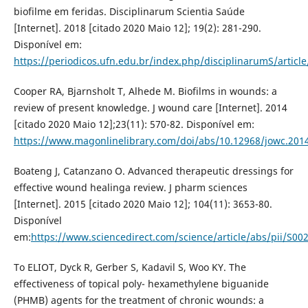
biofilme em feridas. Disciplinarum Scientia Saúde
[Internet]. 2018 [citado 2020 Maio 12]; 19(2): 281-290.
Disponível em:
https://periodicos.ufn.edu.br/index.php/disciplinarumS/articl
Cooper RA, Bjarnsholt T, Alhede M. Biofilms in wounds: a
review of present knowledge. J wound care [Internet]. 2014
[citado 2020 Maio 12];23(11): 570-82. Disponível em:
https://www.magonlinelibrary.com/doi/abs/10.12968/jowc.2014
Boateng J, Catanzano O. Advanced therapeutic dressings for
effective wound healinga review. J pharm sciences
[Internet]. 2015 [citado 2020 Maio 12]; 104(11): 3653-80.
Disponível
em:
https://www.sciencedirect.com/science/article/abs/pii/S0
To ELIOT, Dyck R, Gerber S, Kadavil S, Woo KY. The
effectiveness of topical poly- hexamethylene biguanide
(PHMB) agents for the treatment of chronic wounds: a