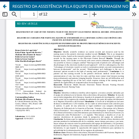
REGISTRO DA ASSISTÊNCIA PELA EQUIPE DE ENFERMAGEM NO PRONTUÁRIO ELETRÔNICO DO PACIENTE: REVISÃO INTEGRATIVA