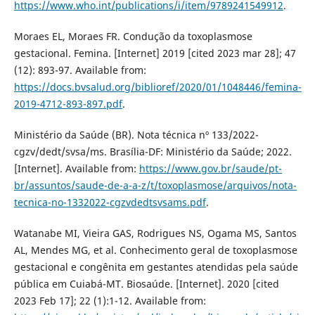
https://www.who.int/publications/i/item/9789241549912
.
Moraes EL, Moraes FR. Condução da toxoplasmose
gestacional. Femina. [Internet] 2019 [cited 2023 mar 28]; 47
(12): 893-97. Available from:
https://docs.bvsalud.org/biblioref/2020/01/1048446/femina-
2019-4712-893-897.pdf
.
Ministério da Saúde (BR). Nota técnica nº 133/2022-
cgzv/dedt/svsa/ms. Brasília-DF: Ministério da Saúde; 2022.
[Internet]. Available from:
https://www.gov.br/saude/pt-
br/assuntos/saude-de-a-a-z/t/toxoplasmose/arquivos/nota-
tecnica-no-1332022-cgzvdedtsvsams.pdf
.
Watanabe MI, Vieira GAS, Rodrigues NS, Ogama MS, Santos
AL, Mendes MG, et al. Conhecimento geral de toxoplasmose
gestacional e congênita em gestantes atendidas pela saúde
pública em Cuiabá-MT. Biosaúde. [Internet]. 2020 [cited
2023 Feb 17]; 22 (1):1-12. Available from: