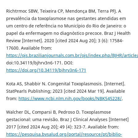
Richtrmoc SBW, Teixeira CP, Mendonça BM, Terra PFJ. A
prevalência da toxoplasmose nas gestantes atendidas em
um centro de referência no Município do Rio de Janeiro: o
papel da enfermagem no diagnóstico precoce. Braz J Health
Review [Internet]. 2020 [cited 2024 Aug 20]; 3 (6): 17584-
17600. Available from:
https://ojs.brazilianjournals.com.br/ojs/index.php/BJHR/articl
doi:10.34119/bjhrv3n6-171. DOI:
https://doi.org/10.34119/bjhrv3n6-171
Kota AS, Shabbir N. Congenital Toxoplasmosis. [Internet].
StatPearls Publishing; 2023 [cited 2024 Mar 19]. Available
from:
https://www.ncbi.nlm.nih.gov/books/NBK545228/
.
Walcher DL, Comparsi B, Pedroso D. Toxoplasmose
gestacional: uma revisão. Braz J Clinical Analyses [Internet]
2017 [cited 2024 Aug 20]; 49 (4): 323-7. Available from:
https://pesquisa.bvsalud.org/portal/resource/pt/biblio-