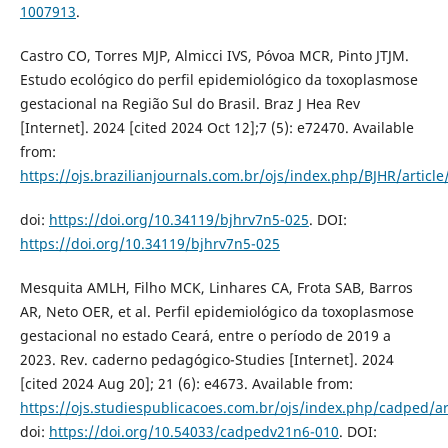
1007913
.
Castro CO, Torres MJP, Almicci IVS, Póvoa MCR, Pinto JTJM.
Estudo ecológico do perfil epidemiológico da toxoplasmose
gestacional na Região Sul do Brasil. Braz J Hea Rev
[Internet]. 2024 [cited 2024 Oct 12];7 (5): e72470. Available
from:
https://ojs.brazilianjournals.com.br/ojs/index.php/BJHR/articl
doi:
https://doi.org/10.34119/bjhrv7n5-025
. DOI:
https://doi.org/10.34119/bjhrv7n5-025
Mesquita AMLH, Filho MCK, Linhares CA, Frota SAB, Barros
AR, Neto OER, et al. Perfil epidemiológico da toxoplasmose
gestacional no estado Ceará, entre o período de 2019 a
2023. Rev. caderno pedagógico-Studies [Internet]. 2024
[cited 2024 Aug 20]; 21 (6): e4673. Available from:
https://ojs.studiespublicacoes.com.br/ojs/index.php/cadped/ar
doi:
https://doi.org/10.54033/cadpedv21n6-010
. DOI: