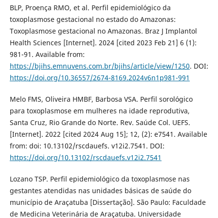
BLP, Proença RMO, et al. Perfil epidemiológico da
toxoplasmose gestacional no estado do Amazonas:
Toxoplasmose gestacional no Amazonas. Braz J Implantol
Health Sciences [Internet]. 2024 [cited 2023 Feb 21] 6 (1):
981-91. Available from:
https://bjihs.emnuvens.com.br/bjihs/article/view/1250
. DOI:
https://doi.org/10.36557/2674-8169.2024v6n1p981-991
Melo FMS, Oliveira HMBF, Barbosa VSA. Perfil sorológico
para toxoplasmose em mulheres na idade reprodutiva,
Santa Cruz, Rio Grande do Norte. Rev. Saúde Col. UEFS.
[Internet]. 2022 [cited 2024 Aug 15]; 12, (2): e7541. Available
from: doi: 10.13102/rscdauefs. v12i2.7541. DOI:
https://doi.org/10.13102/rscdauefs.v12i2.7541
Lozano TSP. Perfil epidemiológico da toxoplasmose nas
gestantes atendidas nas unidades básicas de saúde do
município de Araçatuba [Dissertação]. São Paulo: Faculdade
de Medicina Veterinária de Araçatuba. Universidade