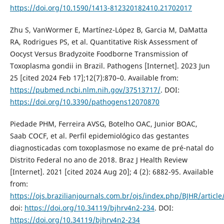
https://doi.org/10.1590/1413-812320182410.21702017
Zhu S, VanWormer E, Martínez-López B, Garcia M, DaMatta
RA, Rodrigues PS, et al. Quantitative Risk Assessment of
Oocyst Versus Bradyzoite Foodborne Transmission of
Toxoplasma gondii in Brazil. Pathogens [Internet]. 2023 Jun
25 [cited 2024 Feb 17];12(7):870–0. Available from:
https://pubmed.ncbi.nlm.nih.gov/37513717/
. DOI:
https://doi.org/10.3390/pathogens12070870
Piedade PHM, Ferreira AVSG, Botelho OAC, Junior BOAC,
Saab COCF, et al. Perfil epidemiológico das gestantes
diagnosticadas com toxoplasmose no exame de pré-natal do
Distrito Federal no ano de 2018. Braz J Health Review
[Internet]. 2021 [cited 2024 Aug 20]; 4 (2): 6882-95. Available
from:
https://ojs.brazilianjournals.com.br/ojs/index.php/BJHR/articl
doi:
https://doi.org/10.34119/bjhrv4n2-234
. DOI:
https://doi.org/10.34119/bjhrv4n2-234