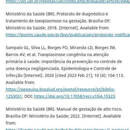
https://ojs.uel.br/revistas/uel/index.php/biosaude/article/vie
Ministério da Saúde (BR). Protocolo de diagnóstico e
tratamento de toxoplasmose na gestação. Brasília-DF:
Ministério da Saúde; 2018. [Internet]. Available from:
https://bvsms.saude.gov.br/bvs/publicacoes/protocolo_notific
Sampaio GL, Silva LL, Borges FO, Miranda LD, Borges IM,
Barros AV, et al. Toxoplasmose congênita na atenção
primária à saúde: importância da prevenção no controle de
uma doença negligenciada. Epidemiologia e Controle de
Infecção [Internet]. 2020 [cited 2023 Feb 21]; 10 (4): 104-113.
Available from:
https://pesquisa.bvsalud.org/portal/resource/pt/biblio-
1253051
. DOI:
https://doi.org/10.17058/reci.v10i4.15323
Ministério da Saúde (BR). Manual de gestação de alto risco.
Brasília-DF: Ministério da Saúde; 2022. [Internet]. Available
from:
https://bvsms.saude.gov.br/bvs/publicacoes/manual_gestacao_a