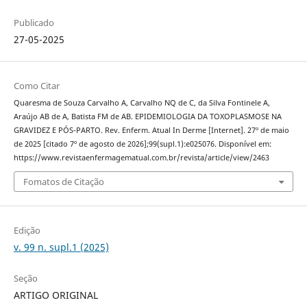
Publicado
27-05-2025
Como Citar
Quaresma de Souza Carvalho A, Carvalho NQ de C, da Silva Fontinele A,
Araújo AB de A, Batista FM de AB. EPIDEMIOLOGIA DA TOXOPLASMOSE NA
GRAVIDEZ E PÓS-PARTO. Rev. Enferm. Atual In Derme [Internet]. 27º de maio
de 2025 [citado 7º de agosto de 2026];99(supl.1):e025076. Disponível em:
https://www.revistaenfermagematual.com.br/revista/article/view/2463
Fomatos de Citação
Edição
v. 99 n. supl.1 (2025)
Seção
ARTIGO ORIGINAL