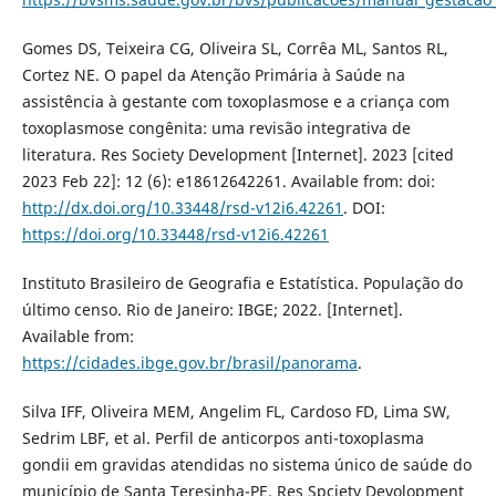
Gomes DS, Teixeira CG, Oliveira SL, Corrêa ML, Santos RL,
Cortez NE. O papel da Atenção Primária à Saúde na
assistência à gestante com toxoplasmose e a criança com
toxoplasmose congênita: uma revisão integrativa de
literatura. Res Society Development [Internet]. 2023 [cited
2023 Feb 22]: 12 (6): e18612642261. Available from: doi:
http://dx.doi.org/10.33448/rsd-v12i6.42261
. DOI:
https://doi.org/10.33448/rsd-v12i6.42261
Instituto Brasileiro de Geografia e Estatística. População do
último censo. Rio de Janeiro: IBGE; 2022. [Internet].
Available from:
https://cidades.ibge.gov.br/brasil/panorama
.
Silva IFF, Oliveira MEM, Angelim FL, Cardoso FD, Lima SW,
Sedrim LBF, et al. Perfil de anticorpos anti-toxoplasma
gondii em gravidas atendidas no sistema único de saúde do
município de Santa Teresinha-PE. Res Spciety Devolopment