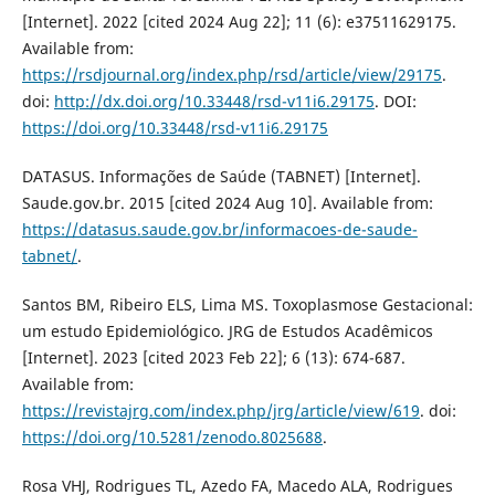
[Internet]. 2022 [cited 2024 Aug 22]; 11 (6): e37511629175.
Available from:
https://rsdjournal.org/index.php/rsd/article/view/29175
.
doi:
http://dx.doi.org/10.33448/rsd-v11i6.29175
. DOI:
https://doi.org/10.33448/rsd-v11i6.29175
DATASUS. Informações de Saúde (TABNET) [Internet].
Saude.gov.br. 2015 [cited 2024 Aug 10]. Available from:
https://datasus.saude.gov.br/informacoes-de-saude-
tabnet/
.
Santos BM, Ribeiro ELS, Lima MS. Toxoplasmose Gestacional:
um estudo Epidemiológico. JRG de Estudos Acadêmicos
[Internet]. 2023 [cited 2023 Feb 22]; 6 (13): 674-687.
Available from:
https://revistajrg.com/index.php/jrg/article/view/619
. doi:
https://doi.org/10.5281/zenodo.8025688
.
Rosa VHJ, Rodrigues TL, Azedo FA, Macedo ALA, Rodrigues