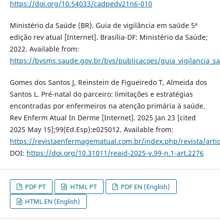
https://doi.org/10.54033/cadpedv21n6-010
Ministério da Saúde (BR). Guia de vigilância em saúde 5ª
edição rev atual [Internet]. Brasília-DF: Ministério da Saúde;
2022. Available from:
https://bvsms.saude.gov.br/bvs/publicacoes/guia_vigilancia_s
Gomes dos Santos J, Reinstein de Figueiredo T, Almeida dos
Santos L. Pré-natal do parceiro: limitações e estratégias
encontradas por enfermeiros na atenção primária à saúde.
Rev Enferm Atual In Derme [Internet]. 2025 Jan 23 [cited
2025 May 15];99(Ed.Esp):e025012. Available from:
https://revistaenfermagematual.com.br/index.php/revista/arti
DOI:
https://doi.org/10.31011/reaid-2025-v.99-n.1-art.2276
PDF PT
HTML PT
PDF EN (English)
HTML EN (English)