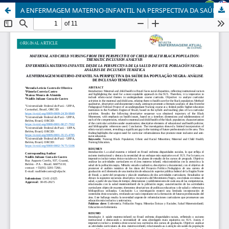
A ENFERMAGEM MATERNO-INFANTIL NA PERSPECTIVA DA SAÚDE DA POPULAÇÃO NEGRA: ANÁLISE DE INCLUSÃO TEMÁTICA