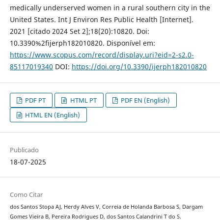
medically underserved women in a rural southern city in the
United States. Int J Environ Res Public Health [Internet].
2021 [citado 2024 Set 2];18(20):10820. Doi:
10.3390%2fijerph182010820. Disponível em:
https://www.scopus.com/record/display.uri?eid=2-s2.0-
85117019340
DOI:
https://doi.org/10.3390/ijerph182010820
PDF PT
HTML PT
PDF EN (English)
HTML EN (English)
Publicado
18-07-2025
Como Citar
dos Santos Stopa AJ, Herdy Alves V, Correia de Holanda Barbosa S, Dargam
Gomes Vieira B, Pereira Rodrigues D, dos Santos Calandrini T do S.