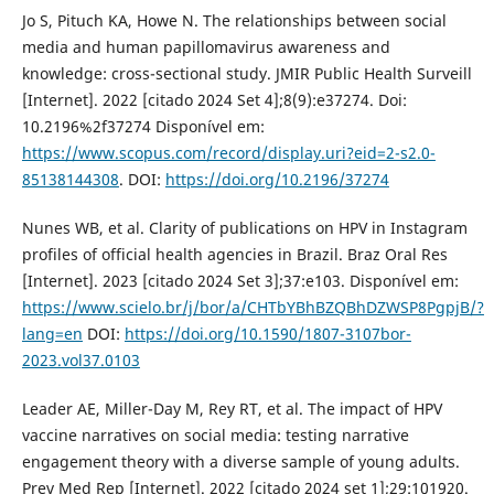
Jo S, Pituch KA, Howe N. The relationships between social
media and human papillomavirus awareness and
knowledge: cross-sectional study. JMIR Public Health Surveill
[Internet]. 2022 [citado 2024 Set 4];8(9):e37274. Doi:
10.2196%2f37274 Disponível em:
https://www.scopus.com/record/display.uri?eid=2-s2.0-
85138144308
. DOI:
https://doi.org/10.2196/37274
Nunes WB, et al. Clarity of publications on HPV in Instagram
profiles of official health agencies in Brazil. Braz Oral Res
[Internet]. 2023 [citado 2024 Set 3];37:e103. Disponível em:
https://www.scielo.br/j/bor/a/CHTbYBhBZQBhDZWSP8PgpjB/?
lang=en
DOI:
https://doi.org/10.1590/1807-3107bor-
2023.vol37.0103
Leader AE, Miller-Day M, Rey RT, et al. The impact of HPV
vaccine narratives on social media: testing narrative
engagement theory with a diverse sample of young adults.
Prev Med Rep [Internet]. 2022 [citado 2024 set 1];29:101920.