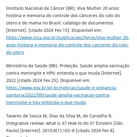
Instituto Nacional de Câncer (BR). Viva Mulher 20 anos:
história e memória do controle dos cânceres do colo do
útero e de mama no Brasil: catálogo de documentos
[Internet]. [citado 2024 Fev 15]. Disponível em:
https://www.inca.gov.br/publicacoes/livros/viva-mulher-20-
anos-historia-e-memoria-do-controle-dos-canceres-do-colo-
do-utero
Ministério da Saúde (BR). Proteção. Saúde amplia vacinação
contra meningite e HPV; entenda o que muda [Internet].
2022 [citado 2024 Fev 25]. Disponível em:
https://www.gov.br/pt-br/noticias/saude-e-vigilancia-
sanitaria/2022/09/saude-amplia-vacinacao-contra-
meningite-e-hpv-entenda-o-que-muda
Tavares de Souza M, Dias da Silva M, de Carvalho R.
Integrative review: what is it? How to do it? Einstein (São
Paulo) [Internet]. 2010;8(1):102–8 [citado 2024 Fev 8].