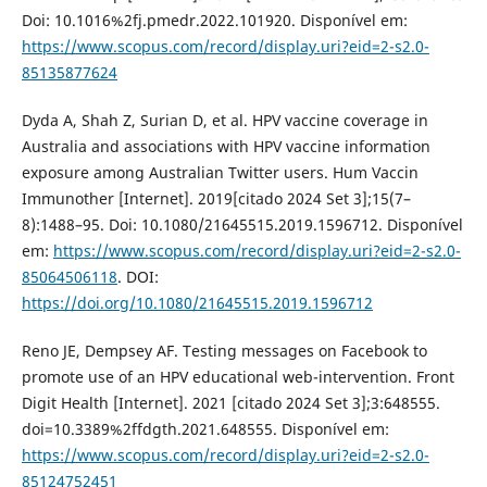
Doi: 10.1016%2fj.pmedr.2022.101920. Disponível em:
https://www.scopus.com/record/display.uri?eid=2-s2.0-
85135877624
Dyda A, Shah Z, Surian D, et al. HPV vaccine coverage in
Australia and associations with HPV vaccine information
exposure among Australian Twitter users. Hum Vaccin
Immunother [Internet]. 2019[citado 2024 Set 3];15(7–
8):1488–95. Doi: 10.1080/21645515.2019.1596712. Disponível
em:
https://www.scopus.com/record/display.uri?eid=2-s2.0-
85064506118
. DOI:
https://doi.org/10.1080/21645515.2019.1596712
Reno JE, Dempsey AF. Testing messages on Facebook to
promote use of an HPV educational web-intervention. Front
Digit Health [Internet]. 2021 [citado 2024 Set 3];3:648555.
doi=10.3389%2ffdgth.2021.648555. Disponível em:
https://www.scopus.com/record/display.uri?eid=2-s2.0-
85124752451