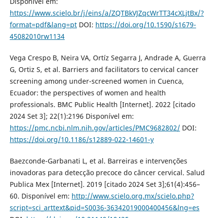
Disponível em:
https://www.scielo.br/j/eins/a/ZQTBkVJZqcWrTT34cXLjtBx/?
format=pdf&lang=pt
DOI:
https://doi.org/10.1590/s1679-
45082010rw1134
Vega Crespo B, Neira VA, Ortíz Segarra J, Andrade A, Guerra
G, Ortiz S, et al. Barriers and facilitators to cervical cancer
screening among under-screened women in Cuenca,
Ecuador: the perspectives of women and health
professionals. BMC Public Health [Internet]. 2022 [citado
2024 Set 3]; 22(1):2196 Disponível em:
https://pmc.ncbi.nlm.nih.gov/articles/PMC9682802/
DOI:
https://doi.org/10.1186/s12889-022-14601-y
Baezconde-Garbanati L, et al. Barreiras e intervenções
inovadoras para detecção precoce do câncer cervical. Salud
Publica Mex [Internet]. 2019 [citado 2024 Set 3];61(4):456–
60. Disponível em:
http://www.scielo.org.mx/scielo.php?
script=sci_arttext&pid=S0036-36342019000400456&lng=es