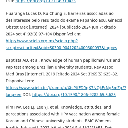
DOI:
https://doi.org/10.21149/10425
Huaranga Lucas D, Ku Chung E. Barreiras associadas ao
desinteresse pelo resultado do exame Papanicolaou. Ginecol
Obstet Mex [Internet]. 2024 [publicado 2024 Jun 7; citado
2024 set 4];92(3):97–104 Disponível em:
http://www.scielo.org.mx/scielo.php?
script=sci_arttext&pid=S0300-90412024000300097&lng=es
Baptista AD, et al. Knowledge of human papillomavirus and
Pap test among Brazilian university students. Rev Assoc
Med Bras [Internet]. 2019 [citado 2024 Set 3];65(5):625–32.
Disponível em:
https://www.scielo.br/j/ramb/a/XtsPtfFDRqK7NQkFcNg5mZg/?
lang=en
DOI:
https://doi.org/10.1590/1806-9282.65.5.625
Kim HW, Lee EJ, Lee YJ, et al. Knowledge, attitudes, and
perceptions associated with HPV vaccination among female
Korean and Chinese university students. BMC Womens
Health [Internet]. 2022 [citado 2024 Set 1];22(1):51. Doi: