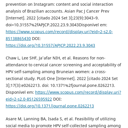
prevention on Instagram: content and social interaction
analysis of Brazilian accounts. Asian Pac J Cancer Prev
[Internet]. 2022 [citado 2024 Set 3];23(9):3043–9.
doi=10.31557%2fAPJCP.2022.23.9.3043Disponível em:
https://www.scopus.com/record/display.uri?eid=2-s2.0-
85138865430
DOI:
https://doi.org/10.31557/APJCP.2022.23.9.3043
Chaw L, Lee SHF, Ja'afar NIH, et al. Reasons for non-
attendance to cervical cancer screening and acceptability of
HPV self-sampling among Bruneian women: a cross-
sectional study. PLoS One [Internet]. 2022 [citado 2024 Set
3];17(3):e0262213. doi: 10.1371%2fjournal.pone.0262213.
Disponível em:
https://www.scopus.com/record/display.uri?
eid=2-s2.0-85126595922
DOI:
https://doi.org/10.1371/journal.pone.0262213
Asare M, Lanning BA, Isada S, et al. Feasibility of utilizing
social media to promote HPV self-collected sampling among