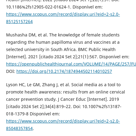
10.1186%2fs12905-022-01624-1. Disponível em:
https://www.scopus.com/record/display.uri?eid=2-s2.0-
85125157264
Mushasha DM, et al. The knowledge of female students
regarding the human papilloma virus and vaccines at a
selected university in South Africa. BMC Public Health
[Internet]. 2021 [citado 2024 Set 2];21(1):567. Disponível em:
https://openpublichealthjournal.com/VOLUME/14/PAGE/257/F
DOI:
https://doi.org/10.2174/1874944502114010257
Lyson HC, Le GM, Zhang J, et al. Social media as a tool to
promote health awareness: results from an online cervical
cancer prevention study. J Cancer Educ [Internet]. 2019
[citado 2024 Set 2];34(4):819–22. Doi: 10.1007%2fs13187-
018-1379-8 Disponível em:
https://www.scopus.com/record/display.uri?eid=2-s2.0-
85048357854
.