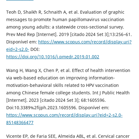
Teoh D, Shaikh R, Schnaith A, et al. Evaluation of graphic
messages to promote human papillomavirus vaccination
among young adults: a statewide cross-sectional survey.
Prev Med Rep [Internet]. 2019 [citado 2024 Set 3];13:256–61.
Disponível em:
https://www.scopus.com/record/display.uri?
eid=2-s2.0-
DOI:
https://doi.org/10.1016/j.pmedr.2019.01.002
Wang H, Wang X, Chen P, et al. Effect of health intervention
via web-based education on improving information-
motivation-behavioral skills related to HPV vaccination
among Chinese female college students. Int J Public Health
[Internet]. 2023 [citado 2024 Set 3]; 68:1605596.
Doi:10.3389%2fijph.2023.1605596. Disponível em:
https://www.scopus.com/record/display.uri?eid=2-s2.0-
85148366477
Vicente EP, de Faria SEE, Almeida ABL, et al. Cervical cancer