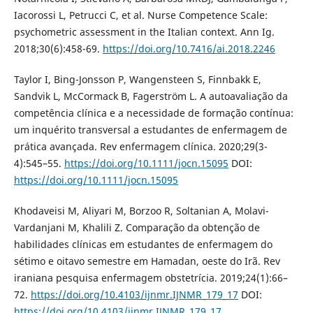
Iacorossi L, Petrucci C, et al. Nurse Competence Scale:
psychometric assessment in the Italian context. Ann Ig.
2018;30(6):458-69.
https://doi.org/10.7416/ai.2018.2246
Taylor I, Bing-Jonsson P, Wangensteen S, Finnbakk E,
Sandvik L, McCormack B, Fagerström L. A autoavaliação da
competência clínica e a necessidade de formação contínua:
um inquérito transversal a estudantes de enfermagem de
prática avançada. Rev enfermagem clínica. 2020;29(3-
4):545–55.
https://doi.org/10.1111/jocn.15095
DOI:
https://doi.org/10.1111/jocn.15095
Khodaveisi M, Aliyari M, Borzoo R, Soltanian A, Molavi-
Vardanjani M, Khalili Z. Comparação da obtenção de
habilidades clínicas em estudantes de enfermagem do
sétimo e oitavo semestre em Hamadan, oeste do Irã. Rev
iraniana pesquisa enfermagem obstetrícia. 2019;24(1):66–
72.
https://doi.org/10.4103/ijnmr.IJNMR_179_17
DOI:
https://doi.org/10.4103/ijnmr.IJNMR_179_17