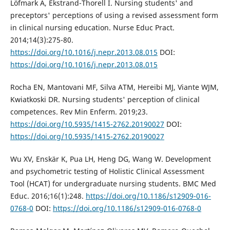
Löfmark A, Ekstrand-Thorell I. Nursing students' and
preceptors' perceptions of using a revised assessment form
in clinical nursing education. Nurse Educ Pract.
2014;14(3):275-80.
https://doi.org/10.1016/j.nepr.2013.08.015
DOI:
https://doi.org/10.1016/j.nepr.2013.08.015
Rocha EN, Mantovani MF, Silva ATM, Hereibi MJ, Viante WJM,
Kwiatkoski DR. Nursing students' perception of clinical
competences. Rev Min Enferm. 2019;23.
https://doi.org/10.5935/1415-2762.20190027
DOI:
https://doi.org/10.5935/1415-2762.20190027
Wu XV, Enskär K, Pua LH, Heng DG, Wang W. Development
and psychometric testing of Holistic Clinical Assessment
Tool (HCAT) for undergraduate nursing students. BMC Med
Educ. 2016;16(1):248.
https://doi.org/10.1186/s12909-016-
0768-0
DOI:
https://doi.org/10.1186/s12909-016-0768-0