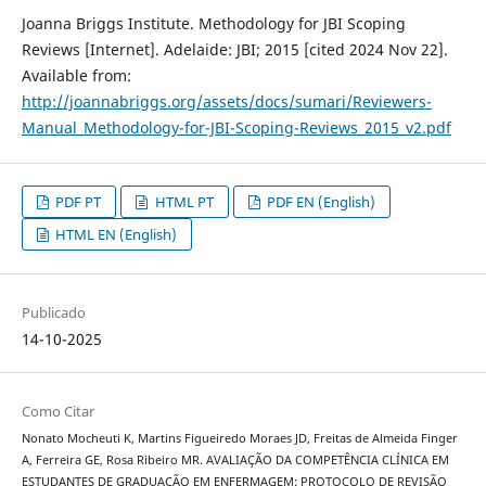
Joanna Briggs Institute. Methodology for JBI Scoping
Reviews [Internet]. Adelaide: JBI; 2015 [cited 2024 Nov 22].
Available from:
http://joannabriggs.org/assets/docs/sumari/Reviewers-
Manual_Methodology-for-JBI-Scoping-Reviews_2015_v2.pdf
PDF PT
HTML PT
PDF EN (English)
HTML EN (English)
Publicado
14-10-2025
Como Citar
Nonato Mocheuti K, Martins Figueiredo Moraes JD, Freitas de Almeida Finger
A, Ferreira GE, Rosa Ribeiro MR. AVALIAÇÃO DA COMPETÊNCIA CLÍNICA EM
ESTUDANTES DE GRADUAÇÃO EM ENFERMAGEM: PROTOCOLO DE REVISÃO