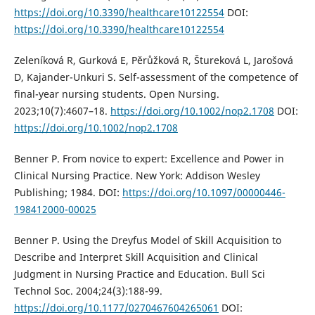
https://doi.org/10.3390/healthcare10122554
DOI:
https://doi.org/10.3390/healthcare10122554
Zeleníková R, Gurková E, Pěrůžková R, Štureková L, Jarošová
D, Kajander-Unkuri S. Self-assessment of the competence of
final-year nursing students. Open Nursing.
2023;10(7):4607–18.
https://doi.org/10.1002/nop2.1708
DOI:
https://doi.org/10.1002/nop2.1708
Benner P. From novice to expert: Excellence and Power in
Clinical Nursing Practice. New York: Addison Wesley
Publishing; 1984. DOI:
https://doi.org/10.1097/00000446-
198412000-00025
Benner P. Using the Dreyfus Model of Skill Acquisition to
Describe and Interpret Skill Acquisition and Clinical
Judgment in Nursing Practice and Education. Bull Sci
Technol Soc. 2004;24(3):188-99.
https://doi.org/10.1177/0270467604265061
DOI: