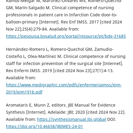
Ramos-Melgar M, Martínez-Olivares MV, Romero-Quechol
GM, Marín-Salgado M. Clinical competence of nursing
professionals in patient care in Infarction Code door-to-
balloon-primary [Internet]. Rev Enf IMSS. 2017 [cited 2024
Nov 22];25(4):279-84. Available from:
https://pesquisa.bvsalud.org/portal/resource/pt/bde-31685
Hernández-Romero L, Romero-Quechol GM, Zamudio-
Costeño L, Olea-Martínez M. Clinical competence of nursing
staff for infection prevention of the surgical site [Internet].
Rev Enferm IMSS. 2019 [cited 2024 Nov 23];27(1):4-13.
Available from:
https://www.medigraphic.com/pdfs/enfermeriaimss/eim-
2019/eim191b.pdf
Aromataris E, Munn Z, editors. JBI Manual for Evidence
Synthesis [Internet]. Adelaide: JBI; 2020 [cited 2024 Nov 22].
Available from:
https://synthesismanual.jbi.global
DOI:
https://doi.org/10.46658/JBIMES-24-01