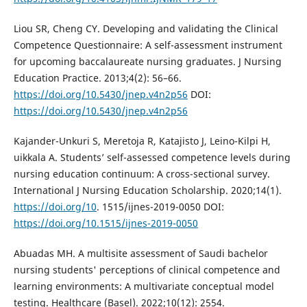
Liou SR, Cheng CY. Developing and validating the Clinical
Competence Questionnaire: A self-assessment instrument
for upcoming baccalaureate nursing graduates. J Nursing
Education Practice. 2013;4(2): 56–66.
https://doi.org/10.5430/jnep.v4n2p56
DOI:
https://doi.org/10.5430/jnep.v4n2p56
Kajander-Unkuri S, Meretoja R, Katajisto J, Leino-Kilpi H,
uikkala A. Students’ self-assessed competence levels during
nursing education continuum: A cross-sectional survey.
International J Nursing Education Scholarship. 2020;14(1).
https://doi.org/10
. 1515/ijnes-2019-0050 DOI:
https://doi.org/10.1515/ijnes-2019-0050
Abuadas MH. A multisite assessment of Saudi bachelor
nursing students' perceptions of clinical competence and
learning environments: A multivariate conceptual model
testing. Healthcare (Basel). 2022;10(12): 2554.