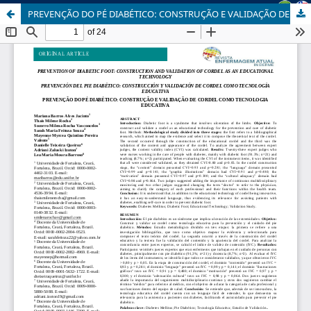
PREVENÇÃO DO PÉ DIABÉTICO: CONSTRUÇÃO E VALIDAÇÃO DE CORDEL COMO TECNOLOGIA EDUCATIVA