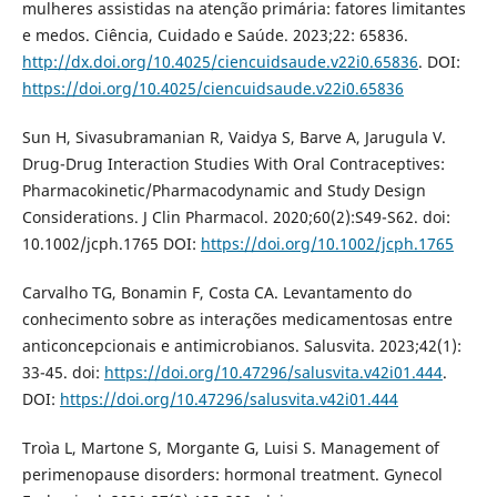
mulheres assistidas na atenção primária: fatores limitantes
e medos. Ciência, Cuidado e Saúde. 2023;22: 65836.
http://dx.doi.org/10.4025/ciencuidsaude.v22i0.65836
. DOI:
https://doi.org/10.4025/ciencuidsaude.v22i0.65836
Sun H, Sivasubramanian R, Vaidya S, Barve A, Jarugula V.
Drug-Drug Interaction Studies With Oral Contraceptives:
Pharmacokinetic/Pharmacodynamic and Study Design
Considerations. J Clin Pharmacol. 2020;60(2):S49-S62. doi:
10.1002/jcph.1765 DOI:
https://doi.org/10.1002/jcph.1765
Carvalho TG, Bonamin F, Costa CA. Levantamento do
conhecimento sobre as interações medicamentosas entre
anticoncepcionais e antimicrobianos. Salusvita. 2023;42(1):
33-45. doi:
https://doi.org/10.47296/salusvita.v42i01.444
.
DOI:
https://doi.org/10.47296/salusvita.v42i01.444
Troìa L, Martone S, Morgante G, Luisi S. Management of
perimenopause disorders: hormonal treatment. Gynecol