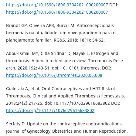
https://doi.org/10.1590/1806-93042021000200007
DOI:
https://doi.org/10.1590/1806-93042021000200007
Brandt GP, Oliveira APR, Burci LM. Anticoncepcionais
hormonais na atualidade: um novo paradigma para o
planejamento familiar. RG&S. 2018; 18(1): 54-62.
Abou-Ismail MY, Citla Sridhar D, Nayak L. Estrogen and
thrombosis: A bench to bedside review. Thrombosis Rese-
arch. 2020;192: 40-51. doi: 10.1016/j.thromres. DOI:
https://doi.org/10.1016/j.thromres.2020.05.008
Gialeraki A, et al. Oral Contraceptives and HRT Risk of
Thrombosis. Clinical and Applied Thrombosis/Hemostasis.
2018;24(2):217-25. doi: 10.1177/1076029616683802 DOI:
https://doi.org/10.1177/1076029616683802
Serfaty D. Update on the contraceptive contraindications.
Journal of Gynecology Obstetrics and Human Reproduction.