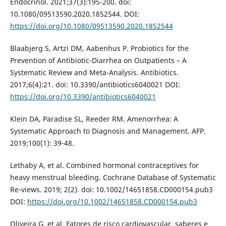
Endocrinol. 2021;37(3):195-200. doi:
10.1080/09513590.2020.1852544. DOI:
https://doi.org/10.1080/09513590.2020.1852544
Blaabjerg S, Artzi DM, Aabenhus P. Probiotics for the
Prevention of Antibiotic-Diarrhea on Outpatients – A
Systematic Review and Meta-Analysis. Antibiotics.
2017;6(4):21. doi: 10.3390/antibiotics6040021 DOI:
https://doi.org/10.3390/antibiotics6040021
Klein DA, Paradise SL, Reeder RM. Amenorrhea: A
Systematic Approach to Diagnosis and Management. AFP.
2019;100(1): 39-48.
Lethaby A, et al. Combined hormonal contraceptives for
heavy menstrual bleeding. Cochrane Database of Systematic
Re-views. 2019; 2(2). doi: 10.1002/14651858.CD000154.pub3
DOI:
https://doi.org/10.1002/14651858.CD000154.pub3
Oliveira G, et al. Fatores de risco cardiovascular, saberes e