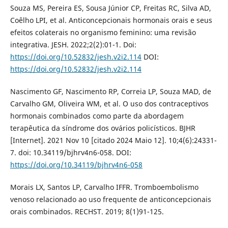
Souza MS, Pereira ES, Sousa Júnior CP, Freitas RC, Silva AD,
Coêlho LPI, et al. Anticoncepcionais hormonais orais e seus
efeitos colaterais no organismo feminino: uma revisão
integrativa. JESH. 2022;2(2):01-1. Doi:
https://doi.org/10.52832/jesh.v2i2.114
DOI:
https://doi.org/10.52832/jesh.v2i2.114
Nascimento GF, Nascimento RP, Correia LP, Souza MAD, de
Carvalho GM, Oliveira WM, et al. O uso dos contraceptivos
hormonais combinados como parte da abordagem
terapêutica da síndrome dos ovários policísticos. BJHR
[Internet]. 2021 Nov 10 [citado 2024 Maio 12]. 10;4(6):24331-
7. doi: 10.34119/bjhrv4n6-058. DOI:
https://doi.org/10.34119/bjhrv4n6-058
Morais LX, Santos LP, Carvalho IFFR. Tromboembolismo
venoso relacionado ao uso frequente de anticoncepcionais
orais combinados. RECHST. 2019; 8(1)91-125.