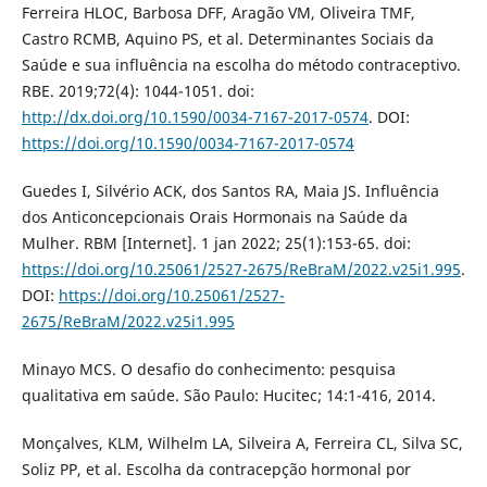
Ferreira HLOC, Barbosa DFF, Aragão VM, Oliveira TMF,
Castro RCMB, Aquino PS, et al. Determinantes Sociais da
Saúde e sua influência na escolha do método contraceptivo.
RBE. 2019;72(4): 1044-1051. doi:
http://dx.doi.org/10.1590/0034-7167-2017-0574
. DOI:
https://doi.org/10.1590/0034-7167-2017-0574
Guedes I, Silvério ACK, dos Santos RA, Maia JS. Influência
dos Anticoncepcionais Orais Hormonais na Saúde da
Mulher. RBM [Internet]. 1 jan 2022; 25(1):153-65. doi:
https://doi.org/10.25061/2527-2675/ReBraM/2022.v25i1.995
.
DOI:
https://doi.org/10.25061/2527-
2675/ReBraM/2022.v25i1.995
Minayo MCS. O desafio do conhecimento: pesquisa
qualitativa em saúde. São Paulo: Hucitec; 14:1-416, 2014.
Monçalves, KLM, Wilhelm LA, Silveira A, Ferreira CL, Silva SC,
Soliz PP, et al. Escolha da contracepção hormonal por