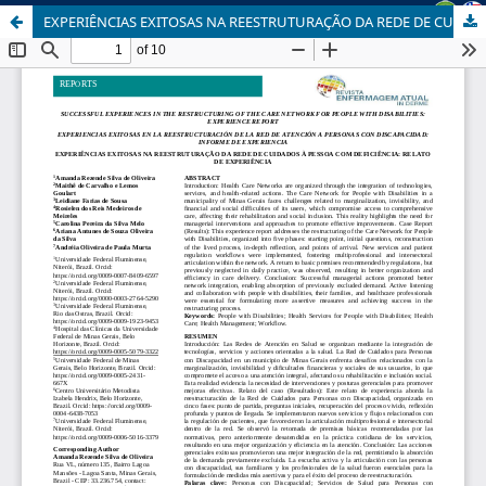
EXPERIÊNCIAS EXITOSAS NA REESTRUTURAÇÃO DA REDE DE CUIDADOS À PESSOA COM DEFICIÊNCIA: RELATO DE EXPERIÊNCIA