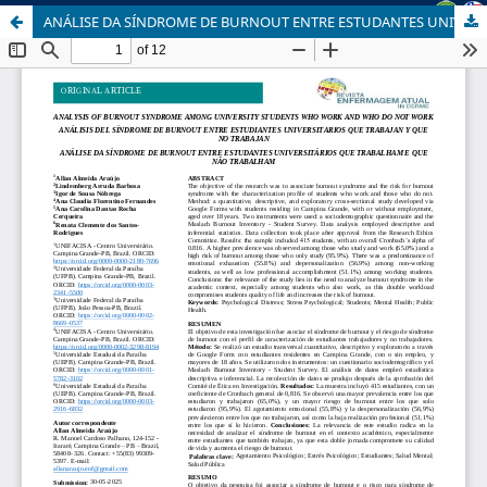
ANÁLISE DA SÍNDROME DE BURNOUT ENTRE ESTUDANTES UNIVERSITÁRIOS QUE TRABALHAM E QUE NÃO TRABALHAM