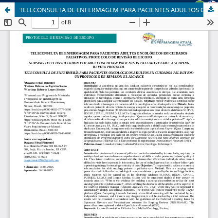
TELECONSULTA DE ENFERMAGEM PARA PACIENTES ADULTOS ONCOLÓGICOS EM CUIDADOS PALIATIVOS: PROTOCOLO DE REVISÃO DE ESCOPO