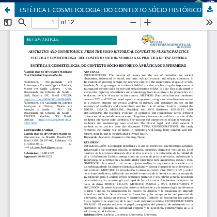
ESTÉTICA E COSMETOLOGIA: DO CONTEXTO SÓCIO HISTÓRICO À PRÁTICA DO ENFERMEIRO