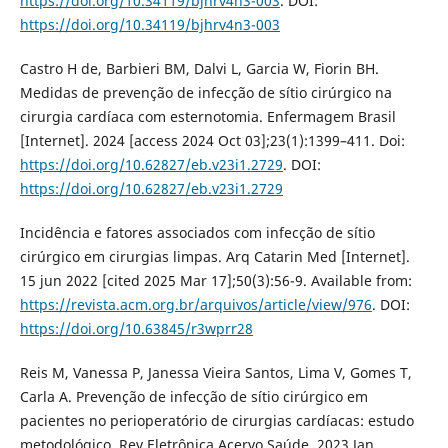
https://doi.org/10.34119/bjhrv4n3-003
. DOI:
https://doi.org/10.34119/bjhrv4n3-003
Castro H de, Barbieri BM, Dalvi L, Garcia W, Fiorin BH.
Medidas de prevenção de infecção de sítio cirúrgico na
cirurgia cardíaca com esternotomia. Enfermagem Brasil
[Internet]. 2024 [access 2024 Oct 03];23(1):1399–411. Doi:
https://doi.org/10.62827/eb.v23i1.2729
. DOI:
https://doi.org/10.62827/eb.v23i1.2729
Incidência e fatores associados com infecção de sítio
cirúrgico em cirurgias limpas. Arq Catarin Med [Internet].
15 jun 2022 [cited 2025 Mar 17];50(3):56-9. Available from:
https://revista.acm.org.br/arquivos/article/view/976
. DOI:
https://doi.org/10.63845/r3wprr28
Reis M, Vanessa P, Janessa Vieira Santos, Lima V, Gomes T,
Carla A. Prevenção de infecção de sítio cirúrgico em
pacientes no perioperatório de cirurgias cardíacas: estudo
metodológico. Rev Eletrônica Acervo Saúde. 2023 Jan