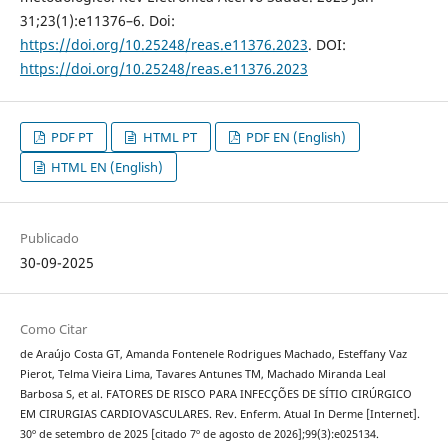
31;23(1):e11376–6. Doi:
https://doi.org/10.25248/reas.e11376.2023
. DOI:
https://doi.org/10.25248/reas.e11376.2023
PDF PT
HTML PT
PDF EN (English)
HTML EN (English)
Publicado
30-09-2025
Como Citar
de Araújo Costa GT, Amanda Fontenele Rodrigues Machado, Esteffany Vaz
Pierot, Telma Vieira Lima, Tavares Antunes TM, Machado Miranda Leal
Barbosa S, et al. FATORES DE RISCO PARA INFECÇÕES DE SÍTIO CIRÚRGICO
EM CIRURGIAS CARDIOVASCULARES. Rev. Enferm. Atual In Derme [Internet].
30º de setembro de 2025 [citado 7º de agosto de 2026];99(3):e025134.