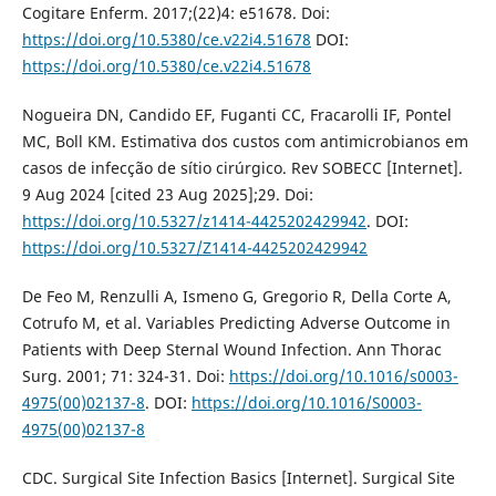
Cogitare Enferm. 2017;(22)4: e51678. Doi:
https://doi.org/10.5380/ce.v22i4.51678
DOI:
https://doi.org/10.5380/ce.v22i4.51678
Nogueira DN, Candido EF, Fuganti CC, Fracarolli IF, Pontel
MC, Boll KM. Estimativa dos custos com antimicrobianos em
casos de infecção de sítio cirúrgico. Rev SOBECC [Internet].
9 Aug 2024 [cited 23 Aug 2025];29. Doi:
https://doi.org/10.5327/z1414-4425202429942
. DOI:
https://doi.org/10.5327/Z1414-4425202429942
De Feo M, Renzulli A, Ismeno G, Gregorio R, Della Corte A,
Cotrufo M, et al. Variables Predicting Adverse Outcome in
Patients with Deep Sternal Wound Infection. Ann Thorac
Surg. 2001; 71: 324-31. Doi:
https://doi.org/10.1016/s0003-
4975(00)02137-8
. DOI:
https://doi.org/10.1016/S0003-
4975(00)02137-8
CDC. Surgical Site Infection Basics [Internet]. Surgical Site