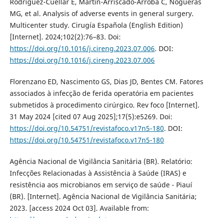
Rodríguez-Cuéllar E, Martín-Arriscado-Arroba C, Nogueras
MG, et al. Analysis of adverse events in general surgery.
Multicenter study. Cirugía Española (English Edition)
[Internet]. 2024;102(2):76–83. Doi:
https://doi.org/10.1016/j.cireng.2023.07.006
. DOI:
https://doi.org/10.1016/j.cireng.2023.07.006
Florenzano ED, Nascimento GS, Dias JD, Bentes CM. Fatores
associados à infecção de ferida operatória em pacientes
submetidos à procedimento cirúrgico. Rev foco [Internet].
31 May 2024 [cited 07 Aug 2025];17(5):e5269. Doi:
https://doi.org/10.54751/revistafoco.v17n5-180
. DOI:
https://doi.org/10.54751/revistafoco.v17n5-180
Agência Nacional de Vigilância Sanitária (BR). Relatório:
Infecções Relacionadas à Assistência à Saúde (IRAS) e
resistência aos microbianos em serviço de saúde - Piauí
(BR). [Internet]. Agência Nacional de Vigilância Sanitária;
2023. [access 2024 Oct 03]. Available from: