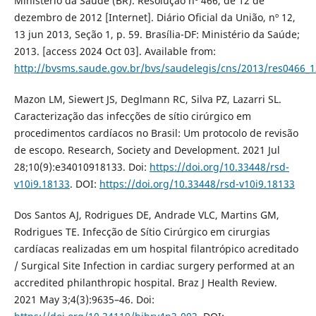
Ministério da Saúde (BR). Resolução nº 466, de 12 de
dezembro de 2012 [Internet]. Diário Oficial da União, nº 12,
13 jun 2013, Seção 1, p. 59. Brasília-DF: Ministério da Saúde;
2013. [access 2024 Oct 03]. Available from:
http://bvsms.saude.gov.br/bvs/saudelegis/cns/2013/res0466_
Mazon LM, Siewert JS, Deglmann RC, Silva PZ, Lazarri SL.
Caracterização das infecções de sítio cirúrgico em
procedimentos cardíacos no Brasil: Um protocolo de revisão
de escopo. Research, Society and Development. 2021 Jul
28;10(9):e34010918133. Doi:
https://doi.org/10.33448/rsd-
v10i9.18133
. DOI:
https://doi.org/10.33448/rsd-v10i9.18133
Dos Santos AJ, Rodrigues DE, Andrade VLC, Martins GM,
Rodrigues TE. Infecção de Sítio Cirúrgico em cirurgias
cardíacas realizadas em um hospital filantrópico acreditado
/ Surgical Site Infection in cardiac surgery performed at an
accredited philanthropic hospital. Braz J Health Review.
2021 May 3;4(3):9635–46. Doi: