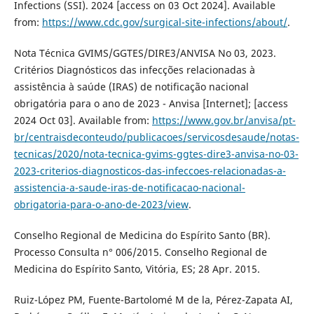
Infections (SSI). 2024 [access on 03 Oct 2024]. Available
from:
https://www.cdc.gov/surgical-site-infections/about/
.
Nota Técnica GVIMS/GGTES/DIRE3/ANVISA No 03, 2023.
Critérios Diagnósticos das infecções relacionadas à
assistência à saúde (IRAS) de notificação nacional
obrigatória para o ano de 2023 - Anvisa [Internet]; [access
2024 Oct 03]. Available from:
https://www.gov.br/anvisa/pt-
br/centraisdeconteudo/publicacoes/servicosdesaude/notas-
tecnicas/2020/nota-tecnica-gvims-ggtes-dire3-anvisa-no-03-
2023-criterios-diagnosticos-das-infeccoes-relacionadas-a-
assistencia-a-saude-iras-de-notificacao-nacional-
obrigatoria-para-o-ano-de-2023/view
.
Conselho Regional de Medicina do Espírito Santo (BR).
Processo Consulta n° 006/2015. Conselho Regional de
Medicina do Espírito Santo, Vitória, ES; 28 Apr. 2015.
Ruiz-López PM, Fuente-Bartolomé M de la, Pérez-Zapata AI,