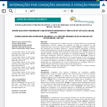
INTERNAÇÕES POR CONDIÇÕES SENSÍVEIS À ATENÇÃO PRIMÁRIA NO ESTADO DE SÃO PAULO, BRASIL, 2016-2022