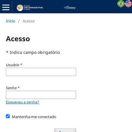
Início
/
Acesso
Acesso
* Indica campo obrigatório
Usuário
*
Senha
*
Esqueceu a senha?
Mantenha-me conectado