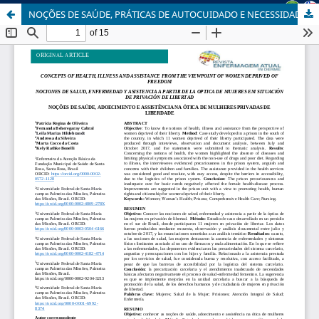
NOÇÕES DE SAÚDE, PRÁTICAS DE AUTOCUIDADO E NECESSIDADES DE SAÚDE MULHERES PRIVADAS DE LIBERDADE