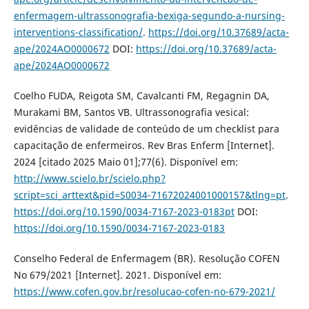
enfermagem-ultrassonografia-bexiga-segundo-a-nursing-
interventions-classification/
.
https://doi.org/10.37689/acta-
ape/2024AO0000672
DOI:
https://doi.org/10.37689/acta-
ape/2024AO0000672
Coelho FUDA, Reigota SM, Cavalcanti FM, Regagnin DA,
Murakami BM, Santos VB. Ultrassonografia vesical:
evidências de validade de conteúdo de um checklist para
capacitação de enfermeiros. Rev Bras Enferm [Internet].
2024 [citado 2025 Maio 01];77(6). Disponível em:
http://www.scielo.br/scielo.php?
script=sci_arttext&pid=S0034-71672024001000157&tlng=pt
.
https://doi.org/10.1590/0034-7167-2023-0183pt
DOI:
https://doi.org/10.1590/0034-7167-2023-0183
Conselho Federal de Enfermagem (BR). Resolução COFEN
No 679/2021 [Internet]. 2021. Disponível em:
https://www.cofen.gov.br/resolucao-cofen-no-679-2021/