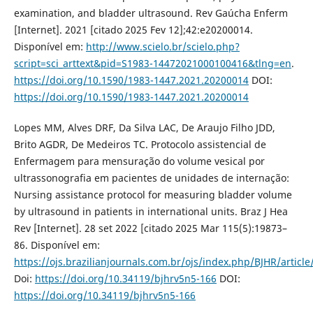
examination, and bladder ultrasound. Rev Gaúcha Enferm
[Internet]. 2021 [citado 2025 Fev 12];42:e20200014.
Disponível em:
http://www.scielo.br/scielo.php?
script=sci_arttext&pid=S1983-14472021000100416&tlng=en
.
https://doi.org/10.1590/1983-1447.2021.20200014
DOI:
https://doi.org/10.1590/1983-1447.2021.20200014
Lopes MM, Alves DRF, Da Silva LAC, De Araujo Filho JDD,
Brito AGDR, De Medeiros TC. Protocolo assistencial de
Enfermagem para mensuração do volume vesical por
ultrassonografia em pacientes de unidades de internação:
Nursing assistance protocol for measuring bladder volume
by ultrasound in patients in international units. Braz J Hea
Rev [Internet]. 28 set 2022 [citado 2025 Mar 115(5):19873–
86. Disponível em:
https://ojs.brazilianjournals.com.br/ojs/index.php/BJHR/articl
Doi:
https://doi.org/10.34119/bjhrv5n5-166
DOI:
https://doi.org/10.34119/bjhrv5n5-166