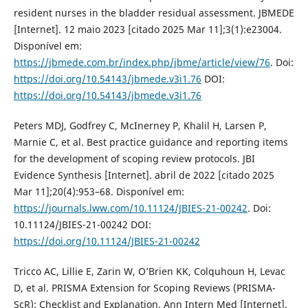
resident nurses in the bladder residual assessment. JBMEDE
[Internet]. 12 maio 2023 [citado 2025 Mar 11];3(1):e23004.
Disponível em:
https://jbmede.com.br/index.php/jbme/article/view/76
. Doi:
https://doi.org/10.54143/jbmede.v3i1.76
DOI:
https://doi.org/10.54143/jbmede.v3i1.76
Peters MDJ, Godfrey C, McInerney P, Khalil H, Larsen P,
Marnie C, et al. Best practice guidance and reporting items
for the development of scoping review protocols. JBI
Evidence Synthesis [Internet]. abril de 2022 [citado 2025
Mar 11];20(4):953–68. Disponível em:
https://journals.lww.com/10.11124/JBIES-21-00242
. Doi:
10.11124/JBIES-21-00242 DOI:
https://doi.org/10.11124/JBIES-21-00242
Tricco AC, Lillie E, Zarin W, O’Brien KK, Colquhoun H, Levac
D, et al. PRISMA Extension for Scoping Reviews (PRISMA-
ScR): Checklist and Explanation. Ann Intern Med [Internet].