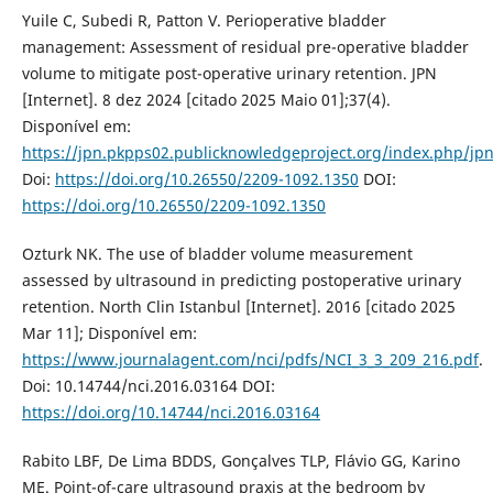
Yuile C, Subedi R, Patton V. Perioperative bladder
management: Assessment of residual pre-operative bladder
volume to mitigate post-operative urinary retention. JPN
[Internet]. 8 dez 2024 [citado 2025 Maio 01];37(4).
Disponível em:
https://jpn.pkpps02.publicknowledgeproject.org/index.php/jpn
Doi:
https://doi.org/10.26550/2209-1092.1350
DOI:
https://doi.org/10.26550/2209-1092.1350
Ozturk NK. The use of bladder volume measurement
assessed by ultrasound in predicting postoperative urinary
retention. North Clin Istanbul [Internet]. 2016 [citado 2025
Mar 11]; Disponível em:
https://www.journalagent.com/nci/pdfs/NCI_3_3_209_216.pdf
.
Doi: 10.14744/nci.2016.03164 DOI:
https://doi.org/10.14744/nci.2016.03164
Rabito LBF, De Lima BDDS, Gonçalves TLP, Flávio GG, Karino
ME. Point-of-care ultrasound praxis at the bedroom by