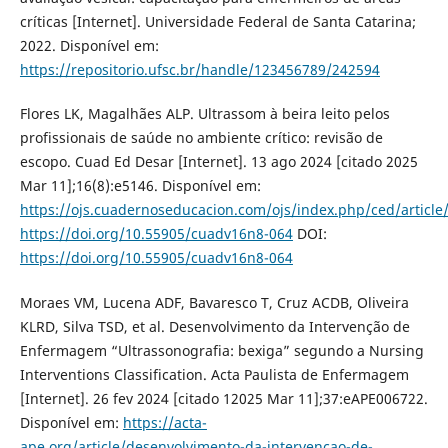
críticas [Internet]. Universidade Federal de Santa Catarina;
2022. Disponível em:
https://repositorio.ufsc.br/handle/123456789/242594
Flores LK, Magalhães ALP. Ultrassom à beira leito pelos
profissionais de saúde no ambiente crítico: revisão de
escopo. Cuad Ed Desar [Internet]. 13 ago 2024 [citado 2025
Mar 11];16(8):e5146. Disponível em:
https://ojs.cuadernoseducacion.com/ojs/index.php/ced/article
https://doi.org/10.55905/cuadv16n8-064
DOI:
https://doi.org/10.55905/cuadv16n8-064
Moraes VM, Lucena ADF, Bavaresco T, Cruz ACDB, Oliveira
KLRD, Silva TSD, et al. Desenvolvimento da Intervenção de
Enfermagem “Ultrassonografia: bexiga” segundo a Nursing
Interventions Classification. Acta Paulista de Enfermagem
[Internet]. 26 fev 2024 [citado 12025 Mar 11];37:eAPE006722.
Disponível em:
https://acta-
ape.org/article/desenvolvimento-da-intervencao-de-