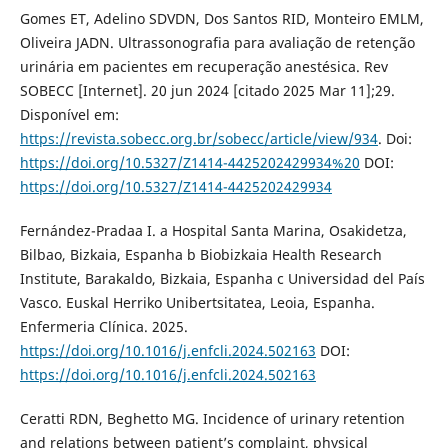
Gomes ET, Adelino SDVDN, Dos Santos RID, Monteiro EMLM,
Oliveira JADN. Ultrassonografia para avaliação de retenção
urinária em pacientes em recuperação anestésica. Rev
SOBECC [Internet]. 20 jun 2024 [citado 2025 Mar 11];29.
Disponível em:
https://revista.sobecc.org.br/sobecc/article/view/934
. Doi:
https://doi.org/10.5327/Z1414-4425202429934%20
DOI:
https://doi.org/10.5327/Z1414-4425202429934
Fernández-Pradaa I. a Hospital Santa Marina, Osakidetza,
Bilbao, Bizkaia, Espanha b Biobizkaia Health Research
Institute, Barakaldo, Bizkaia, Espanha c Universidad del País
Vasco. Euskal Herriko Unibertsitatea, Leoia, Espanha.
Enfermeria Clínica. 2025.
https://doi.org/10.1016/j.enfcli.2024.502163
DOI:
https://doi.org/10.1016/j.enfcli.2024.502163
Ceratti RDN, Beghetto MG. Incidence of urinary retention
and relations between patient’s complaint, physical